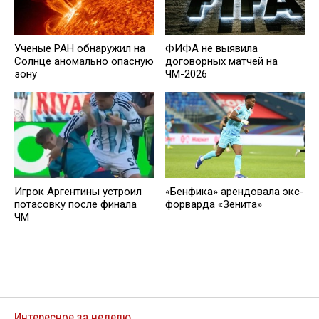
Ученые РАН обнаружил на
ФИФА не выявила
Солнце аномально опасную
договорных матчей на
зону
ЧМ-2026
Игрок Аргентины устроил
«Бенфика» арендовала экс-
потасовку после финала
форварда «Зенита»
ЧМ
Интересное за неделю