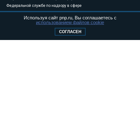
Федеральной службе по надзору в сфере
связи, информационных технологий и
Используя сайт pnp.ru, Вы соглашаетесь с
массовых коммуникаций (Роскомнадзор) 05
использованием файлов cookie
августа 2011 года. 18+
СОГЛАСЕН
Свидетельство о регистрации Эл № ФС77-
46097
Учредитель — АНО «Парламентская газета»
Исполняющий обязанности главного
редактора — Абдуллаев М.Р.
Тел.: +7 (495) 637–69–79 E-mail:
pg@pnp.ru
«Парламентская газета» - официальное еженедельное издание
Федерального Собрания РФ. Издается с 1997 года. Учредители
газеты - Государственная Дума и Совет Федерации РФ. Официальный
публикатор федеральных конституционных законов, федеральных
законов и актов палат Федерального Собрания. «Парламентская
газета» имеет пункты печати и представительства в десяти субъектах
федерации.
Сайт «Парламентской газеты» - это оперативные новости и
достоверная информация о принимаемых в стране законах и
деятельности депутатов и сенаторов. При использовании материалов