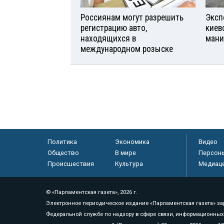
Россиянам могут разрешить
Эксп
регистрацию авто,
киев
находящихся в
мани
международном розыске
Политика
Экономика
Видео
Общество
В мире
Персон
Происшествия
Культура
Медиац
© «Парламентская газета», 2026 г.
Электронное периодическое издание «Парламентская газета» за
Федеральной службе по надзору в сфере связи, информационных