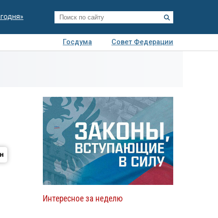
егодня»
Госдума
Совет Федерации
я
Авто
Недвижимость
Технологии
иза
Интересное за неделю