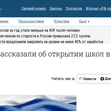
Свежий номер
Законы
Подписка
Журнал «РФ с
ия
и
 мире
Происшествия
Культура
Ещё
Медиацентр
Интервью
Колумнисты
Делова
оссии за год стало меньше на 409 тысяч человек
эксперт
яя пенсия по старости в России превысила 27,2 тысячи
сти предложили закрепить на уровне не ниже 40% от заработка
ассказали об открытии школ в
Читать нас в