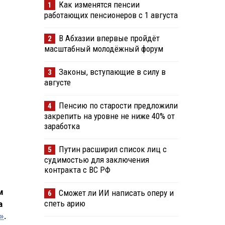
Как изменятся пенсии
1
работающих пенсионеров с 1 августа
В Абхазии впервые пройдёт
2
масштабный молодёжный форум
Законы, вступающие в силу в
3
августе
Пенсию по старости предложили
4
закрепить на уровне не ниже 40% от
заработка
Путин расширил список лиц с
5
судимостью для заключения
контракта с ВС РФ
м
Сможет ли ИИ написать оперу и
6
спеть арию
а
»
.