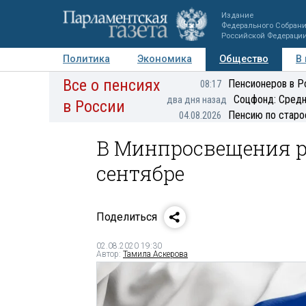
Издание
Федерального Собран
Российской Федераци
Политика
Экономика
Общество
В
Все о пенсиях
Фото
Авторы
Персоны
Мнения
Регионы
Пенсионеров в Р
08:17
Соцфонд: Средн
два дня назад
в России
Пенсию по старо
04.08.2026
В Минпросвещения р
сентябре
Поделиться
02.08.2020 19:30
Автор:
Тамила Аскерова