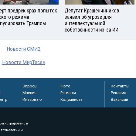
ерт предрек крах попыток
Депутат Крашенинников
ского режима
заявил об угрозе для
пулировать Трампом
интеллектуальной
собственности из-за ИИ
Новости СМИ2
Новости МирТесен
Опросы
Фото
Контакты
ы
Мнения
Регионы
Реклама
ентр
Интервью
Колумнисты
Вакансии
регистрировано в
 технологий и