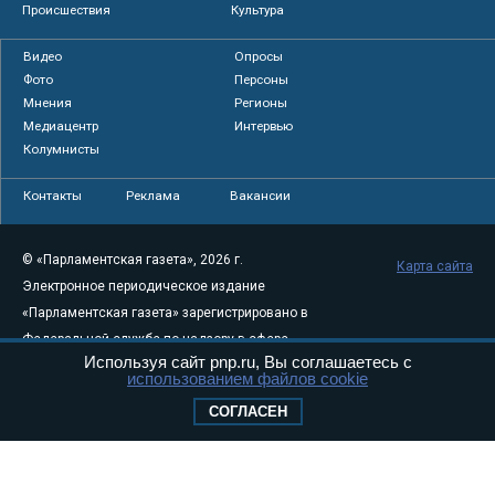
Происшествия
Культура
Видео
Опросы
Фото
Персоны
Мнения
Регионы
Медиацентр
Интервью
Колумнисты
Контакты
Реклама
Вакансии
© «Парламентская газета», 2026 г.
Карта сайта
Электронное периодическое издание
«Парламентская газета» зарегистрировано в
Федеральной службе по надзору в сфере
Используя сайт pnp.ru, Вы соглашаетесь с
связи, информационных технологий и
использованием файлов cookie
массовых коммуникаций (Роскомнадзор) 05
СОГЛАСЕН
августа 2011 года. 18+
Свидетельство о регистрации Эл № ФС77-
46097