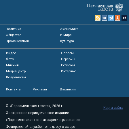
Политика
Экономика
Общество
В мире
Происшествия
Культура
Видео
Опросы
Фото
Персоны
Мнения
Регионы
Медиацентр
Интервью
Колумнисты
Контакты
Реклама
Вакансии
© «Парламентская газета», 2026 г.
Карта сайта
Электронное периодическое издание
«Парламентская газета» зарегистрировано в
Федеральной службе по надзору в сфере