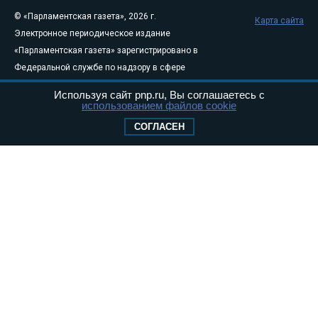
© «Парламентская газета», 2026 г.
Карта сайта
Электронное периодическое издание
«Парламентская газета» зарегистрировано в
Федеральной службе по надзору в сфере
связи, информационных технологий и
Используя сайт pnp.ru, Вы соглашаетесь с
массовых коммуникаций (Роскомнадзор) 05
использованием файлов cookie
августа 2011 года. 18+
СОГЛАСЕН
Свидетельство о регистрации Эл № ФС77-
46097
Учредитель — АНО «Парламентская газета»
Исполняющий обязанности главного
редактора — Абдуллаев М.Р.
Тел.: +7 (495) 637–69–79 E-mail:
pg@pnp.ru
«Парламентская газета» - официальное еженедельное издание
Федерального Собрания РФ. Издается с 1997 года. Учредители
газеты - Государственная Дума и Совет Федерации РФ. Официальный
публикатор федеральных конституционных законов, федеральных
законов и актов палат Федерального Собрания. «Парламентская
газета» имеет пункты печати и представительства в десяти субъектах