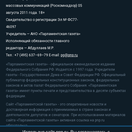
массовых коммуникаций (Роскомнадзор) 05
августа 2011 года. 18+
Свидетельство о регистрации Эл № ФС77-
46097
Учредитель — АНО «Парламентская газета»
Исполняющий обязанности главного
редактора — Абдуллаев М.Р.
Тел.: +7 (495) 637–69–79 E-mail:
pg@pnp.ru
«Парламентская газета» - официальное еженедельное издание
Федерального Собрания РФ. Издается с 1997 года. Учредители
газеты - Государственная Дума и Совет Федерации РФ. Официальный
публикатор федеральных конституционных законов, федеральных
законов и актов палат Федерального Собрания. «Парламентская
газета» имеет пункты печати и представительства в десяти субъектах
федерации.
Сайт «Парламентской газеты» - это оперативные новости и
достоверная информация о принимаемых в стране законах и
деятельности депутатов и сенаторов. При использовании материалов
сайта «Парламентской газеты» активная ссылка на pnp.ru
обязательна.
Используя сайт pnp.ru, Вы соглашаетесь с