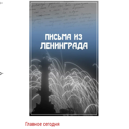
а»
о-
Главное сегодня