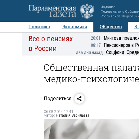
Издание
Федерального Собран
Российской Федераци
Политика
Экономика
Общество
В
Все о пенсиях
Фото
Авторы
Персоны
Мнения
Регионы
Минтруд предлож
20:01
Пенсионеров в Р
08:17
в России
Соцфонд: Средн
два дня назад
Общественная палата
медико-психологич
Поделиться
06.08.2024 17:41
Автор:
Наталия Васильева