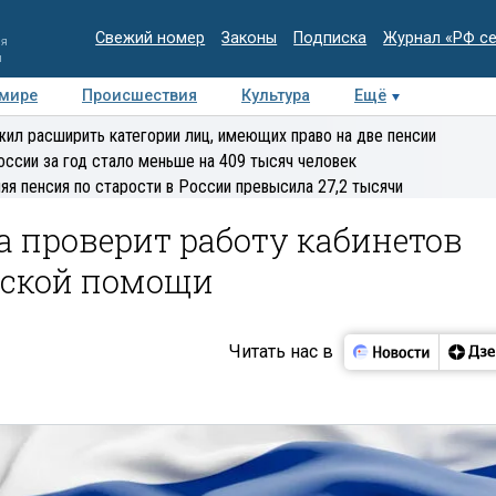
Свежий номер
Законы
Подписка
Журнал «РФ с
ия
и
 мире
Происшествия
Культура
Ещё
Медиацентр
Интервью
Колумнисты
Делова
ил расширить категории лиц, имеющих право на две пенсии
эксперт
оссии за год стало меньше на 409 тысяч человек
яя пенсия по старости в России превысила 27,2 тысячи
 проверит работу кабинетов
еской помощи
Читать нас в