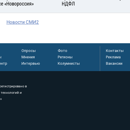
се «Новороссия»
НДФЛ
Новости СМИ2
Опросы
Фото
Контакты
ы
Мнения
Регионы
Реклама
ентр
Интервью
Колумнисты
Вакансии
регистрировано в
 технологий и
8+
.