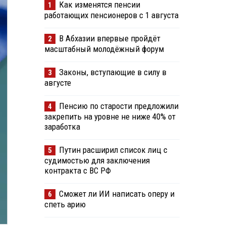
Как изменятся пенсии
1
работающих пенсионеров с 1 августа
В Абхазии впервые пройдёт
2
масштабный молодёжный форум
Законы, вступающие в силу в
3
августе
Пенсию по старости предложили
4
закрепить на уровне не ниже 40% от
заработка
Путин расширил список лиц с
5
судимостью для заключения
контракта с ВС РФ
Сможет ли ИИ написать оперу и
6
спеть арию