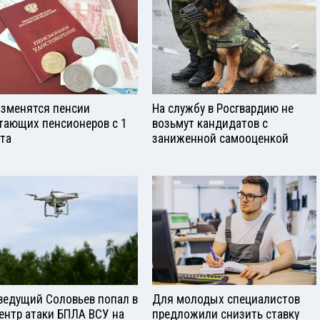
изменятся пенсии
На службу в Росгвардию не
тающих пенсионеров с 1
возьмут кандидатов с
ста
заниженной самооценкой
ведущий Соловьев попал в
Для молодых специалистов
ентр атаки БПЛА ВСУ на
предложили снизить ставку