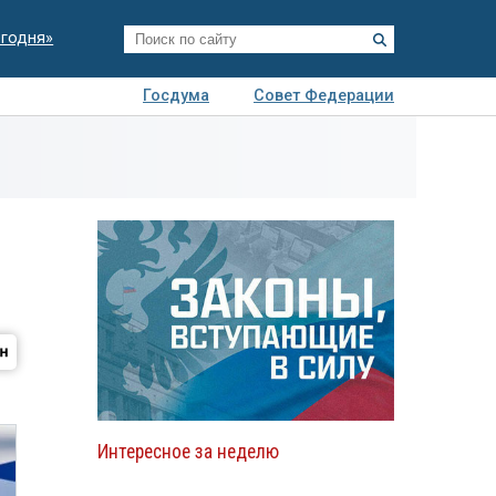
егодня»
Госдума
Совет Федерации
я
Авто
Недвижимость
Технологии
иза
Интересное за неделю