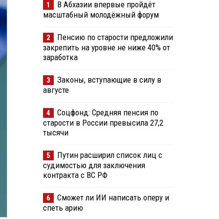
В Абхазии впервые пройдёт
1
масштабный молодёжный форум
Пенсию по старости предложили
2
закрепить на уровне не ниже 40% от
заработка
Законы, вступающие в силу в
3
августе
Соцфонд: Средняя пенсия по
4
старости в России превысила 27,2
тысячи
Путин расширил список лиц с
5
судимостью для заключения
контракта с ВС РФ
Сможет ли ИИ написать оперу и
6
спеть арию