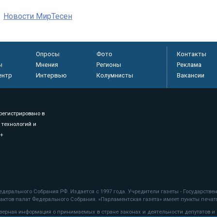
Новости МирТесен
Опросы
Фото
Контакты
ы
Мнения
Регионы
Реклама
ентр
Интервью
Колумнисты
Вакансии
регистрировано в
 технологий и
8+
.
дерального Собрания РФ. Издается с 1997 года. Учредители газеты - Государств
ктов палат Федерального Собрания. «Парламентская газета» имеет пункты печати
оверная информация о принимаемых в стране законах и деятельности депутатов и