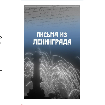
om
о
о
т