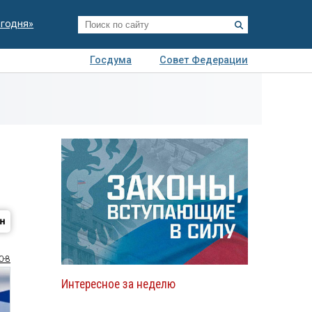
егодня»
Госдума
Совет Федерации
я
Авто
Недвижимость
Технологии
иза
0-8
Интересное за неделю