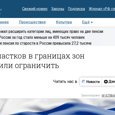
Свежий номер
Законы
Подписка
Журнал «РФ с
ия
и
 мире
Происшествия
Культура
Ещё
Медиацентр
Интервью
Колумнисты
Делова
жил расширить категории лиц, имеющих право на две пенсии
эксперт
России за год стало меньше на 409 тысяч человек
я пенсия по старости в России превысила 27,2 тысячи
астков в границах зон
или ограничить
Читать нас в
Законопроект:
№ 67986