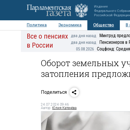
Издание
Федерального Собран
Российской Федераци
Политика
Экономика
Общество
В
Все о пенсиях
Фото
Авторы
Персоны
Мнения
Регионы
Минтруд предло
два дня назад
Пенсионеров в 
два дня назад
в России
Соцфонд: Средня
05.08.2026
Оборот земельных уч
затопления предлож
Поделиться
24.07.2024 09:46
Автор:
Юлия Катенёва