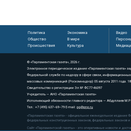
Политика
Экономика
Видео
Общество
В мире
Персон
Происшествия
Культура
Медиац
© «Парламентская газета», 2026 г.
Электронное периодическое издание «Парламентская газета» за
Федеральной службе по надзору в сфере связи, информационных
массовых коммуникаций (Роскомнадзор) 05 августа 2011 года. 1
Свидетельство о регистрации Эл № ФС77-46097
Учредитель — АНО «Парламентская газета»
Исполняющий обязанности главного редактора — Абдуллаев М.Р
Тел.: +7 (495) 637–69–79 E-mail:
pg@pnp.ru
«Парламентская газета» - официальное еженедельное издание Фе
федеральных конституционных законов, федеральных законов и а
Сайт «Парламентской газеты» - это оперативные новости и дост