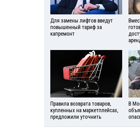
Для замены лифтов введут
Вмес
повышенный тариф за
гото
капремонт
дост
арен
Правила возврата товаров,
В Мо
купленных на маркетплейсах,
объя
предложили уточнить
опас