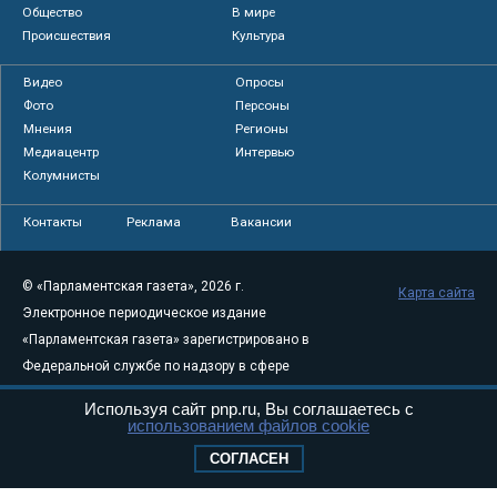
Общество
В мире
Происшествия
Культура
Видео
Опросы
Фото
Персоны
Мнения
Регионы
Медиацентр
Интервью
Колумнисты
Контакты
Реклама
Вакансии
© «Парламентская газета», 2026 г.
Карта сайта
Электронное периодическое издание
«Парламентская газета» зарегистрировано в
Федеральной службе по надзору в сфере
связи, информационных технологий и
Используя сайт pnp.ru, Вы соглашаетесь с
массовых коммуникаций (Роскомнадзор) 05
использованием файлов cookie
августа 2011 года. 18+
СОГЛАСЕН
Свидетельство о регистрации Эл № ФС77-