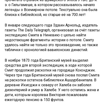
э. о Гильгамеше, в котором рассказывалось начало
легенды о Всемирном потопе. Текстуально она была
близка к библейской, но старше её на 700 лет!
В январе следующего года Эдвин Арнольд, издатель
газеты The Daily Telegraph, организовал за счёт газеты
экспедицию Смита в Ниневию с целью найти
недостающие фрагменты истории о потопе. Смиту
удалось найти не только это произведение, но также
таблички с хронологией вавилонских династий.
В ноябре 1873 года Британский музей выделил
средства для второй экспедиции, в ходе которой
Смит продолжил раскопки на городище Коюнджик.
Через три года Британский музей снова послал Смита
на раскопки остатков библиотеки Ашшурбанипала. В
деревне Икисджи к северу от Халеба он заболел
дизентерией и умер в Халебе. У него остались жена и
дети, которым королева Виктория пожаловала
ежегодную пенсию в 150 фунтов.