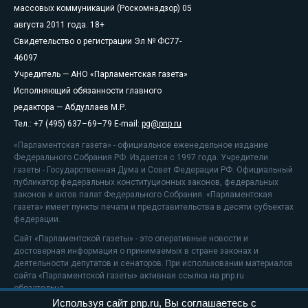
массовых коммуникаций (Роскомнадзор) 05
августа 2011 года. 18+
Свидетельство о регистрации Эл № ФС77-
46097
Учредитель — АНО «Парламентская газета»
Исполняющий обязанности главного
редактора — Абдуллаев М.Р.
Тел.: +7 (495) 637–69–79 E-mail:
pg@pnp.ru
«Парламентская газета» - официальное еженедельное издание
Федерального Собрания РФ. Издается с 1997 года. Учредители
газеты - Государственная Дума и Совет Федерации РФ. Официальный
публикатор федеральных конституционных законов, федеральных
законов и актов палат Федерального Собрания. «Парламентская
газета» имеет пункты печати и представительства в десяти субъектах
федерации.
Сайт «Парламентской газеты» - это оперативные новости и
достоверная информация о принимаемых в стране законах и
деятельности депутатов и сенаторов. При использовании материалов
сайта «Парламентской газеты» активная ссылка на pnp.ru
обязательна.
Используя сайт pnp.ru, Вы соглашаетесь с
На информационном ресурсе применяются
рекомендательные