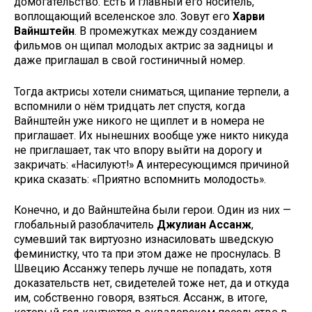
домогательство. Есть и главный его носитель,
воплощающий вселенское зло. Зовут его
Харви
Вайнштейн
. В промежутках между созданием
фильмов он щипал молодых актрис за задницы и
даже приглашал в свой гостиничный номер.
Тогда актрисы хотели сниматься, щипание терпели, а
вспомнили о нём тридцать лет спустя, когда
Вайнштейн уже никого не щиплет и в номера не
приглашает. Их нынешних вообще уже никто никуда
не приглашает, так что впору выйти на дорогу и
закричать: «Насилуют!» А интересующимся причиной
крика сказать: «Приятно вспомнить молодость».
Конечно, и до Вайнштейна были герои. Один из них —
глобальный разоблачитель
Джулиан Ассанж
,
сумевший так виртуозно изнасиловать шведскую
феминистку, что та при этом даже не проснулась. В
Швецию Ассанжу теперь лучше не попадать, хотя
доказательств нет, свидетелей тоже нет, да и откуда
им, собственно говоря, взяться. Ассанж, в итоге,