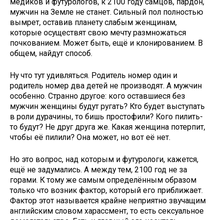
медиков и футурологов, к 2100 году самцов, пардон,
мужчин на Земле не станет. Сильный пол полностью
вымрет, оставив планету слабым женщинам,
которые осуществят свою мечту размножаться
почкованием. Может быть, ещё и клонированием. В
общем, найдут способ.
Ну что тут удивляться. Родитель номер один и
родитель номер два детей не производят. А мужчин
особенно. Странно другое: кого оставшиеся без
мужчин женщины будут ругать? Кто будет выступать
в роли дурачины, то бишь простофили? Кого пилить-
то будут? Не друг друга же. Какая женщина потерпит,
чтобы её пилили? Она может, но вот её нет.
Но это вопрос, над которым и футурологи, кажется,
ещё не задумались. А между тем, 2100 год не за
горами. К тому же самым определённым образом
только что возник фактор, который его приближает.
Фактор этот называется крайне неприятно звучащим
английским словом харассмент, то есть сексуальное