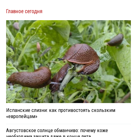
Главное сегодня
Испанские слизни: как противостоять скользким
«европейцам»
Августовское солнце обманчиво: почему коже
необходима защита даже в конце лета