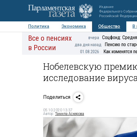
Издание
Федерального Собран
Российской Федераци
Политика
Экономика
Общество
В
Все о пенсиях
Фото
Авторы
Персоны
Мнения
Регионы
Соцфонд: Средня
вчера
Пенсию по стар
два дня назад
в России
Как изменятся п
01.08.2026
Нобелевскую премию
исследование вируса
Поделиться
05.10.2020 13:37
Автор:
Тамила Аскерова