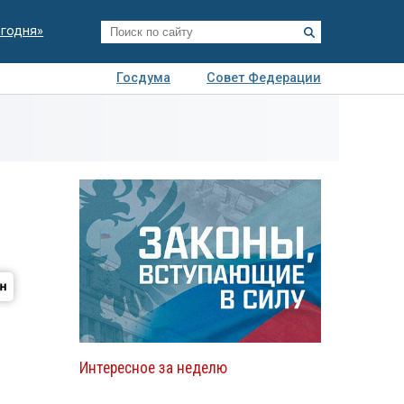
егодня»
Госдума
Совет Федерации
я
Авто
Недвижимость
Технологии
иза
Интересное за неделю