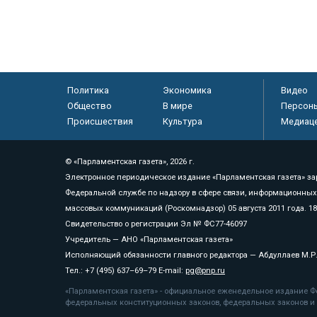
Политика
Экономика
Видео
Общество
В мире
Персон
Происшествия
Культура
Медиац
© «Парламентская газета», 2026 г.
Электронное периодическое издание «Парламентская газета» за
Федеральной службе по надзору в сфере связи, информационных
массовых коммуникаций (Роскомнадзор) 05 августа 2011 года. 1
Свидетельство о регистрации Эл № ФС77-46097
Учредитель — АНО «Парламентская газета»
Исполняющий обязанности главного редактора — Абдуллаев М.Р
Тел.: +7 (495) 637–69–79 E-mail:
pg@pnp.ru
«Парламентская газета» - официальное еженедельное издание Фе
федеральных конституционных законов, федеральных законов и а