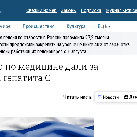
Свежий номер
Законы
Подписка
Журнал «РФ с
ия
и
 мире
Происшествия
Культура
Ещё
Медиацентр
Интервью
Колумнисты
Делова
я пенсия по старости в России превысила 27,2 тысячи
эксперт
ости предложили закрепить на уровне не ниже 40% от заработка
енсии работающих пенсионеров с 1 августа
 по медицине дали за
 гепатита С
Читать нас в