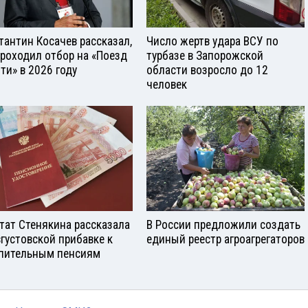
тантин Косачев рассказал,
Число жертв удара ВСУ по
проходил отбор на «Поезд
турбазе в Запорожской
ти» в 2026 году
области возросло до 12
человек
тат Стенякина рассказала
В России предложили создать
вгустовской прибавке к
единый реестр агроагрегаторов
пительным пенсиям