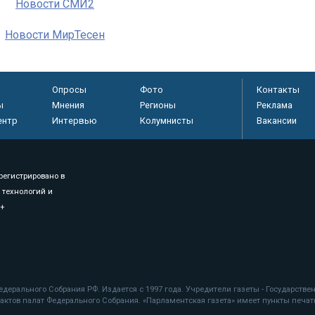
Новости СМИ2
Новости МирТесен
Опросы
Фото
Контакты
ы
Мнения
Регионы
Реклама
ентр
Интервью
Колумнисты
Вакансии
регистрировано в
 технологий и
8+
.
дерального Собрания РФ. Издается с 1997 года. Учредители газеты - Государств
ктов палат Федерального Собрания. «Парламентская газета» имеет пункты печати