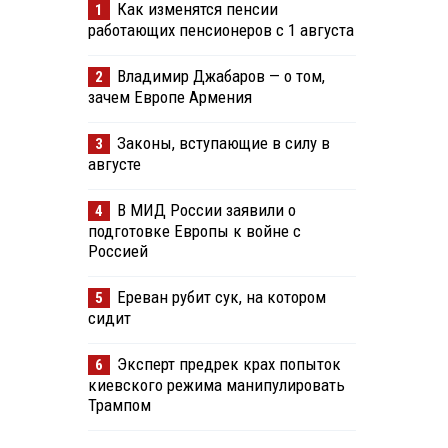
Как изменятся пенсии
1
работающих пенсионеров с 1 августа
Владимир Джабаров — о том,
2
зачем Европе Армения
Законы, вступающие в силу в
3
августе
В МИД России заявили о
4
подготовке Европы к войне с
Россией
Ереван рубит сук, на котором
5
сидит
Эксперт предрек крах попыток
6
киевского режима манипулировать
Трампом