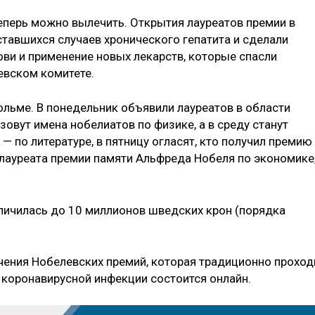
теперь можно вылечить. Открытия лауреатов премии в
тавшихся случаев хронического гепатита и сделали
и и применение новых лекарств, которые спасли
евском комитете.
ольме. В понедельник объявили лауреатов в области
зовут имена нобелиатов по физике, а в среду станут
 — по литературе, в пятницу огласят, кто получил премию
 лауреата премии памяти Альфреда Нобеля по экономике
личилась до 10 миллионов шведских крон (порядка
учения Нобелевских премий, которая традиционно проход
и коронавирусной инфекции состоится онлайн.