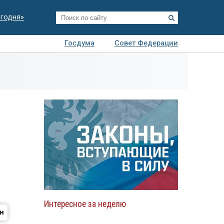
егодня»
Госдума
Совет Федерации
я
Авто
Недвижимость
Технологии
иза
Интересное за неделю