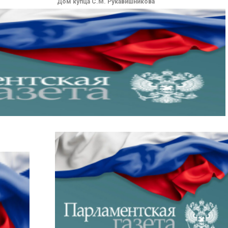
Дом купца С.М. Рукавишникова