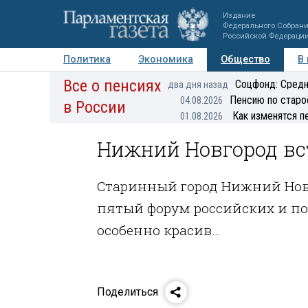
Издание
Федерального Собран
Российской Федераци
Политика
Экономика
Общество
В
Все о пенсиях
Фото
Авторы
Персоны
Мнения
Регионы
Соцфонд: Средн
два дня назад
Пенсию по старо
04.08.2026
в России
Как изменятся п
01.08.2026
Нижний Новгород вс
Старинный город Нижний Нов
пятый форум российских и пол
особенно красив…
Поделиться