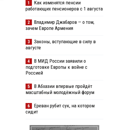
Как изменятся пенсии
1
работающих пенсионеров с 1 августа
Владимир Джабаров — о том,
2
зачем Европе Армения
Законы, вступающие в силу в
3
августе
В МИД России заявили о
4
подготовке Европы к войне с
Россией
В Абхазии впервые пройдёт
5
масштабный молодёжный форум
Ереван рубит сук, на котором
6
сидит