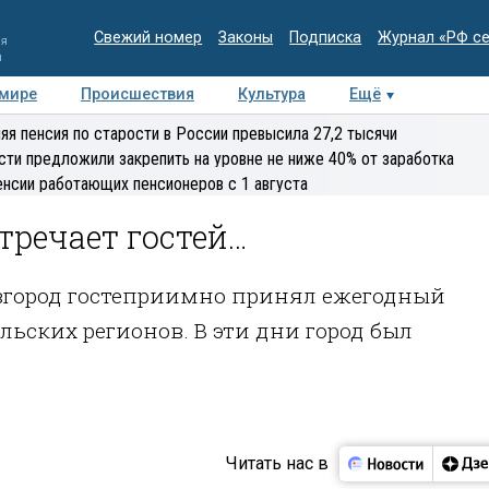
Свежий номер
Законы
Подписка
Журнал «РФ с
ия
и
 мире
Происшествия
Культура
Ещё
Медиацентр
Интервью
Колумнисты
Делова
яя пенсия по старости в России превысила 27,2 тысячи
эксперт
сти предложили закрепить на уровне не ниже 40% от заработка
енсии работающих пенсионеров с 1 августа
тречает гостей…
город гостеприимно принял ежегодный
ьских регионов. В эти дни город был
Читать нас в