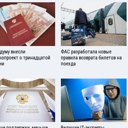
сдуму внесли
ФАС разработала новые
нопроект о тринадцатой
правила возврата билетов на
ии
поезда
ше поддержки, меньше
Ведущие IT-эксперты