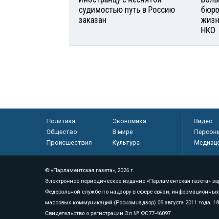
судимостью путь в Россию
бюро
заказан
жизн
НКО
Политика
Экономика
Видео
Общество
В мире
Персон
Происшествия
Культура
Медиац
© «Парламентская газета», 2026 г.
Электронное периодическое издание «Парламентская газета» за
Федеральной службе по надзору в сфере связи, информационных
массовых коммуникаций (Роскомнадзор) 05 августа 2011 года. 1
Свидетельство о регистрации Эл № ФС77-46097