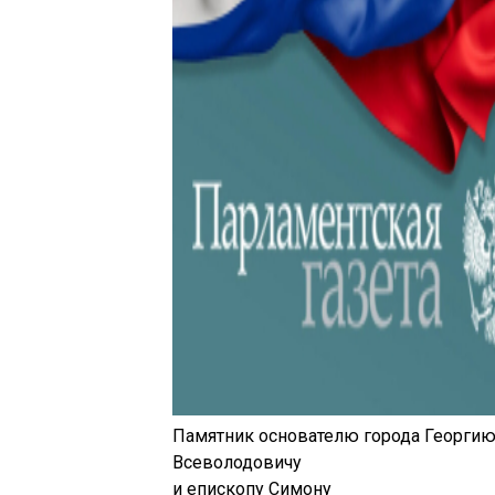
Памятник основателю города Георги
Всеволодовичу
и епископу Симону