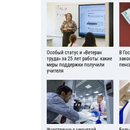
Особый статус и «Ветеран
В Го
труда» за 25 лет работы: какие
зако
меры поддержки получили
пенс
учителя
Иностранцу с неснятой
Боль