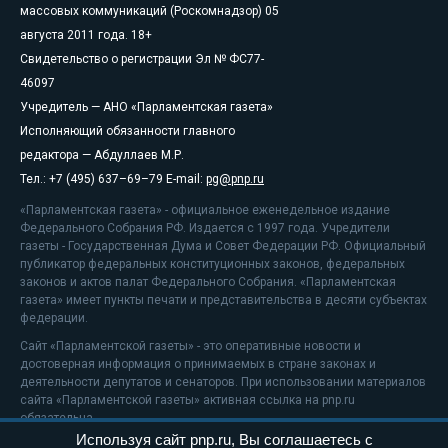
массовых коммуникаций (Роскомнадзор) 05
августа 2011 года. 18+
Свидетельство о регистрации Эл № ФС77-
46097
Учредитель — АНО «Парламентская газета»
Исполняющий обязанности главного
редактора — Абдуллаев М.Р.
Тел.: +7 (495) 637–69–79 E-mail:
pg@pnp.ru
«Парламентская газета» - официальное еженедельное издание
Федерального Собрания РФ. Издается с 1997 года. Учредители
газеты - Государственная Дума и Совет Федерации РФ. Официальный
публикатор федеральных конституционных законов, федеральных
законов и актов палат Федерального Собрания. «Парламентская
газета» имеет пункты печати и представительства в десяти субъектах
федерации.
Сайт «Парламентской газеты» - это оперативные новости и
достоверная информация о принимаемых в стране законах и
деятельности депутатов и сенаторов. При использовании материалов
сайта «Парламентской газеты» активная ссылка на pnp.ru
обязательна.
Используя сайт pnp.ru, Вы соглашаетесь с
На информационном ресурсе применяются
рекомендательные