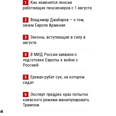
Как изменятся пенсии
1
работающих пенсионеров с 1 августа
Владимир Джабаров — о том,
2
зачем Европе Армения
Законы, вступающие в силу в
3
августе
В МИД России заявили о
4
подготовке Европы к войне с
Россией
Ереван рубит сук, на котором
5
сидит
Эксперт предрек крах попыток
6
киевского режима манипулировать
Трампом
ой