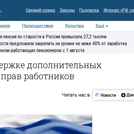
Свежий номер
Законы
Подписка
Журнал «РФ с
ия
и
 мире
Происшествия
Культура
Ещё
Медиацентр
Интервью
Колумнисты
Делова
я пенсия по старости в России превысила 27,2 тысячи
эксперт
ости предложили закрепить на уровне не ниже 40% от заработка
енсии работающих пенсионеров с 1 августа
держке дополнительных
прав работников
Читать нас в