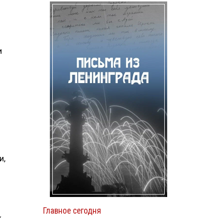
.
и
и,
Главное сегодня
к