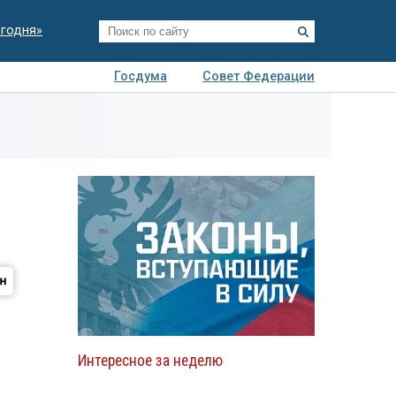
егодня»
Госдума
Совет Федерации
я
Авто
Недвижимость
Технологии
иза
Интересное за неделю