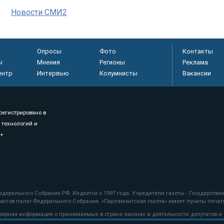
Новости СМИ2
Опросы
Фото
Контакты
ы
Мнения
Регионы
Реклама
ентр
Интервью
Колумнисты
Вакансии
регистрировано в
 технологий и
8+
.
дерального Собрания РФ. Издается с 1997 года. Учредители газеты - Государств
ктов палат Федерального Собрания. «Парламентская газета» имеет пункты печати
оверная информация о принимаемых в стране законах и деятельности депутатов и