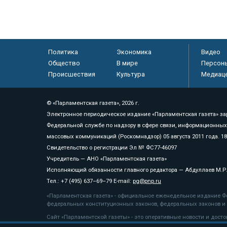
Политика
Экономика
Видео
Общество
В мире
Персон
Происшествия
Культура
Медиац
© «Парламентская газета», 2026 г.
Электронное периодическое издание «Парламентская газета» за
Федеральной службе по надзору в сфере связи, информационных
массовых коммуникаций (Роскомнадзор) 05 августа 2011 года. 1
Свидетельство о регистрации Эл № ФС77-46097
Учредитель — АНО «Парламентская газета»
Исполняющий обязанности главного редактора — Абдуллаев М.Р
Тел.: +7 (495) 637–69–79 E-mail:
pg@pnp.ru
«Парламентская газета» - официальное еженедельное издание Фе
федеральных конституционных законов, федеральных законов и а
Сайт «Парламентской газеты» - это оперативные новости и дост
«Парламентской газеты» активная ссылка на pnp.ru обязательна.