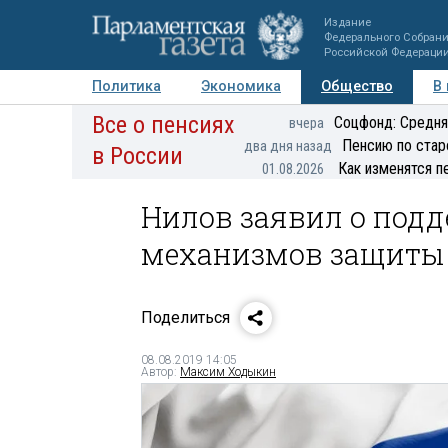
Издание
Федерального Собран
Российской Федераци
Политика
Экономика
Общество
В
Все о пенсиях
Фото
Авторы
Персоны
Мнения
Регионы
Соцфонд: Средня
вчера
Пенсию по стар
два дня назад
в России
Как изменятся п
01.08.2026
Нилов заявил о под
механизмов защиты 
Поделиться
08.08.2019 14:05
Автор:
Максим Ходыкин