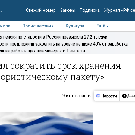
Свежий номер
Законы
Подписка
Журнал «РФ с
ия
и
 мире
Происшествия
Культура
Ещё
Медиацентр
Интервью
Колумнисты
Делова
я пенсия по старости в России превысила 27,2 тысячи
эксперт
ости предложили закрепить на уровне не ниже 40% от заработка
енсии работающих пенсионеров с 1 августа
л сократить срок хранения
рористическому пакету»
Читать нас в