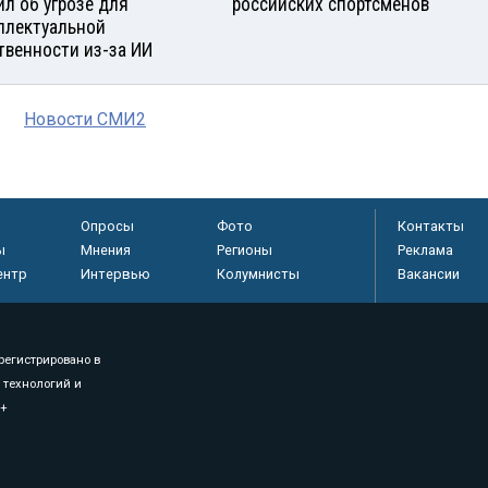
ил об угрозе для
российских спортсменов
ллектуальной
твенности из-за ИИ
Новости СМИ2
Опросы
Фото
Контакты
ы
Мнения
Регионы
Реклама
ентр
Интервью
Колумнисты
Вакансии
регистрировано в
 технологий и
8+
.