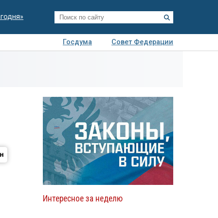
егодня»
Госдума
Совет Федерации
я
Авто
Недвижимость
Технологии
иза
Интересное за неделю