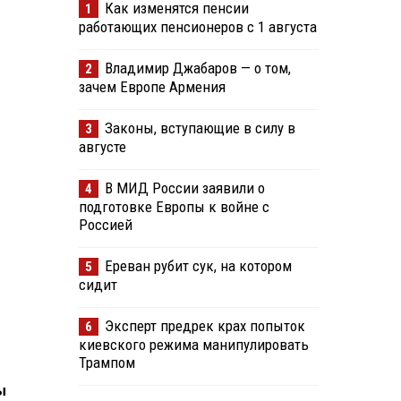
Как изменятся пенсии
1
работающих пенсионеров с 1 августа
Владимир Джабаров — о том,
2
зачем Европе Армения
Законы, вступающие в силу в
3
августе
В МИД России заявили о
4
подготовке Европы к войне с
Россией
Ереван рубит сук, на котором
5
сидит
Эксперт предрек крах попыток
6
киевского режима манипулировать
Трампом
ы