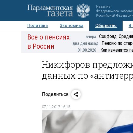
Издание
Федерального Собран
Российской Федераци
Политика
Экономика
Общество
В
Все о пенсиях
Фото
Авторы
Персоны
Мнения
Регионы
Соцфонд: Средня
вчера
Пенсию по стар
два дня назад
в России
Как изменятся п
01.08.2026
Никифоров предложи
данных по «антитер
Поделиться
07.11.2017 16:15