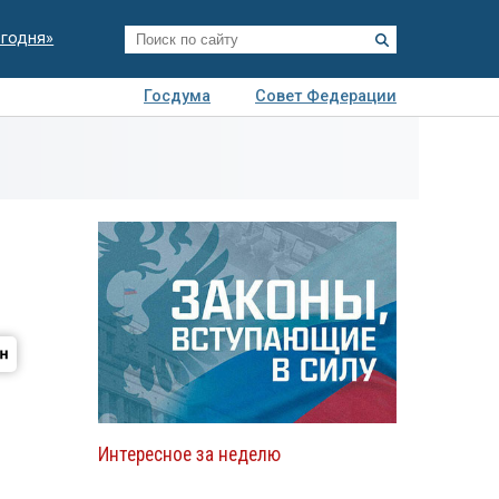
егодня»
Госдума
Совет Федерации
я
Авто
Недвижимость
Технологии
иза
Интересное за неделю