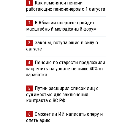
Как изменятся пенсии
1
работающих пенсионеров с 1 августа
В Абхазии впервые пройдёт
2
масштабный молодёжный форум
Законы, вступающие в силу в
3
августе
Пенсию по старости предложили
4
закрепить на уровне не ниже 40% от
заработка
Путин расширил список лиц с
5
судимостью для заключения
контракта с ВС РФ
Сможет ли ИИ написать оперу и
6
спеть арию