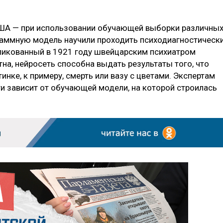
ША — при использовании обучающей выборки различны
раммную модель научили проходить психодиагностическ
бликованный в 1921 году швейцарским психиатром
на, нейросеть способна выдать результаты того, что
инке, к примеру, смерть или вазу с цветами. Экспертам
ти зависит от обучающей модели, на которой строилась