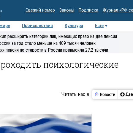
Свежий номер
Законы
Подписка
Журнал «РФ с
ия
и
 мире
Происшествия
Культура
Ещё
Медиацентр
Интервью
Колумнисты
Делова
ил расширить категории лиц, имеющих право на две пенсии
эксперт
оссии за год стало меньше на 409 тысяч человек
яя пенсия по старости в России превысила 27,2 тысячи
проходить психологические
Читать нас в