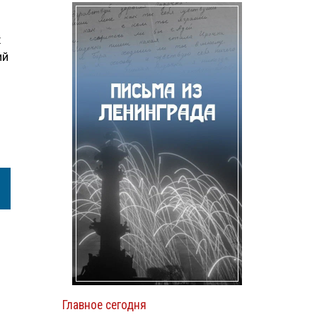
х
ий
Главное сегодня