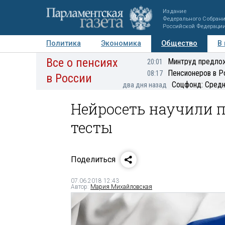
Издание
Федерального Собран
Российской Федераци
Политика
Экономика
Общество
В
Все о пенсиях
Фото
Авторы
Персоны
Мнения
Регионы
Минтруд предлож
20:01
Пенсионеров в Р
08:17
в России
Соцфонд: Средн
два дня назад
Нейросеть научили 
тесты
Поделиться
07.06.2018 12:43
Автор:
Мария Михайловская