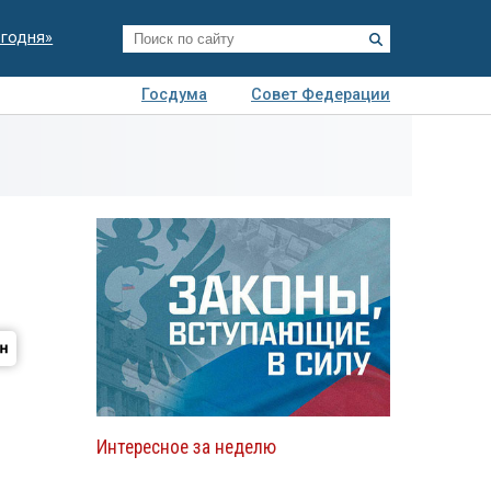
егодня»
Госдума
Совет Федерации
я
Авто
Недвижимость
Технологии
иза
Интересное за неделю