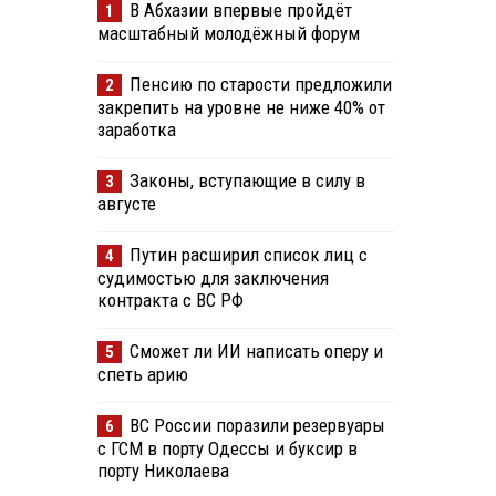
В Абхазии впервые пройдёт
1
масштабный молодёжный форум
Пенсию по старости предложили
2
закрепить на уровне не ниже 40% от
заработка
Законы, вступающие в силу в
3
августе
Путин расширил список лиц с
4
судимостью для заключения
контракта с ВС РФ
Сможет ли ИИ написать оперу и
5
спеть арию
ВС России поразили резервуары
6
с ГСМ в порту Одессы и буксир в
порту Николаева