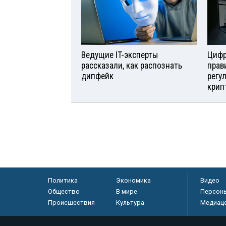
Ведущие IT-эксперты
Цифр
рассказали, как распознать
прав
дипфейк
регу
крип
Политика
Экономика
Видео
Общество
В мире
Персон
Происшествия
Культура
Медиац