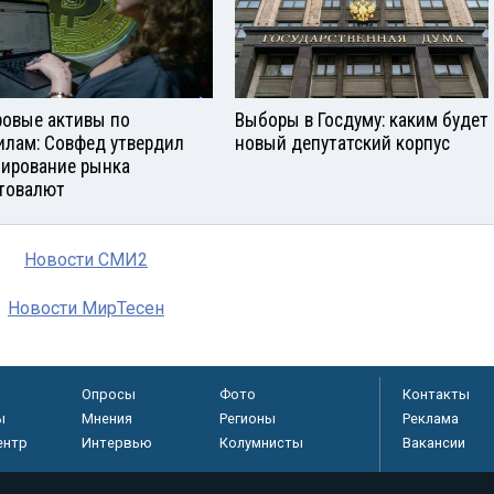
овые активы по
Выборы в Госдуму: каким будет
илам: Совфед утвердил
новый депутатский корпус
лирование рынка
товалют
Новости СМИ2
Новости МирТесен
Опросы
Фото
Контакты
ы
Мнения
Регионы
Реклама
ентр
Интервью
Колумнисты
Вакансии