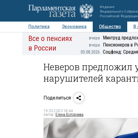
Издание
Федерального Собран
Российской Федераци
Политика
Экономика
Общество
В
Все о пенсиях
Фото
Авторы
Персоны
Мнения
Регионы
Минтруд предлож
вчера
Пенсионеров в Р
вчера
в России
Соцфонд: Средня
05.08.2026
Неверов предложил 
нарушителей карант
Поделиться
19.03.2020 18:44
Автор:
Елена Ботороева