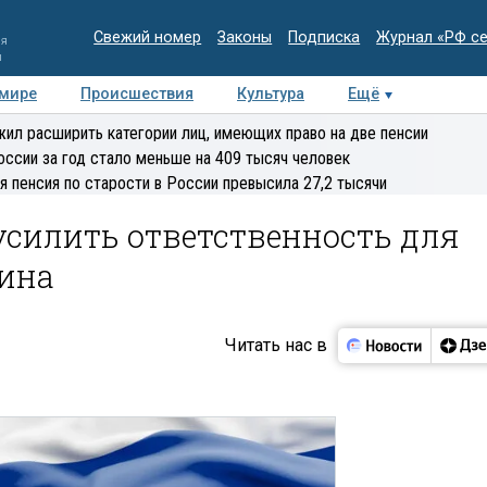
Свежий номер
Законы
Подписка
Журнал «РФ с
ия
и
 мире
Происшествия
Культура
Ещё
Медиацентр
Интервью
Колумнисты
Делова
ил расширить категории лиц, имеющих право на две пенсии
эксперт
оссии за год стало меньше на 409 тысяч человек
я пенсия по старости в России превысила 27,2 тысячи
усилить ответственность для
ина
Читать нас в