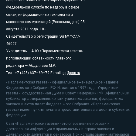
«Парламентская газета» зарегистрировано в
Федеральной службе по надзору в сфере
связи, информационных технологий и
массовых коммуникаций (Роскомнадзор) 05
августа 2011 года. 18+
Свидетельство о регистрации Эл № ФС77-
46097
Учредитель — АНО «Парламентская газета»
Исполняющий обязанности главного
редактора — Абдуллаев М.Р.
Тел.: +7 (495) 637–69–79 E-mail:
pg@pnp.ru
«Парламентская газета» - официальное еженедельное издание
Федерального Собрания РФ. Издается с 1997 года. Учредители
газеты - Государственная Дума и Совет Федерации РФ. Официальный
публикатор федеральных конституционных законов, федеральных
законов и актов палат Федерального Собрания. «Парламентская
газета» имеет пункты печати и представительства в десяти субъектах
федерации.
Сайт «Парламентской газеты» - это оперативные новости и
достоверная информация о принимаемых в стране законах и
деятельности депутатов и сенаторов. При использовании материалов