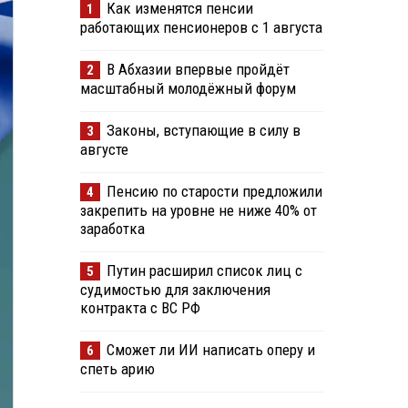
Как изменятся пенсии
1
работающих пенсионеров с 1 августа
В Абхазии впервые пройдёт
2
масштабный молодёжный форум
Законы, вступающие в силу в
3
августе
Пенсию по старости предложили
4
закрепить на уровне не ниже 40% от
заработка
Путин расширил список лиц с
5
судимостью для заключения
контракта с ВС РФ
Сможет ли ИИ написать оперу и
6
спеть арию