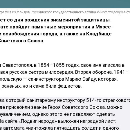
графия из фондов Российского государственного архива кинофотодокумент
лет со дня рождения знаменитой защитницы
дате пройдут памятные мероприятия в Музее-
и освобождения города, а также на Кладбище
Советского Союза.
 Севастополя, в 1854—1855 годах, свое имя вписала в
ая русская сестра милосердия. Вторая оборона, 1941—
польскую — санинструктора Марию Байду, которая,
 раненых, но и сама била фашистов.
, за который санитарному инструктору 514-го стрелковог
де присвоили звание Героя Советского Союза, можно
увеличением, однако этого не позволяют сделать
а сайте «Подвиг народа» выложен наградной лист:
из автомата уничтожила пятнадцать солдат и одного