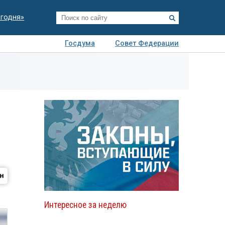
егодня»
Госдума
Совет Федерации
я
Авто
Недвижимость
Технологии
иза
Интересное за неделю