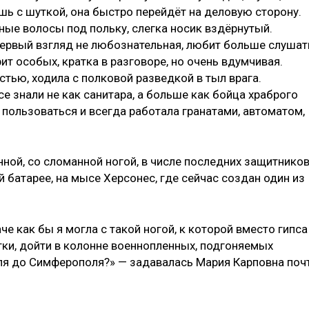
ришь с шуткой, она быстро перейдёт на деловую сторону.
ные волосы под польку, слегка носик вздёрнутый.
первый взгляд не любознательная, любит больше слушат
ит особых, кратка в разговоре, но очень вдумчивая.
тью, ходила с полковой разведкой в тыл врага.
се знали не как санитара, а больше как бойца храброго
а пользоваться и всегда работала гранатами, автоматом,
ной, со сломанной ногой, в числе последних защитнико
й батарее, на мысе Херсонес, где сейчас создан один из
е как бы я могла с такой ногой, к которой вместо гипса
ки, дойти в колонне военнопленных, подгоняемых
ля до Симферополя?» — задавалась Мария Карповна поч