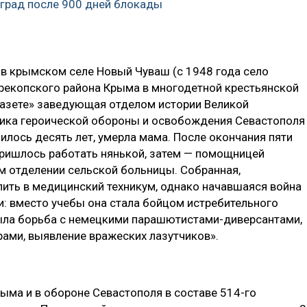
град после 900 дней блокады
 в крымском селе Новый Чуваш (с 1948 года село
ерекопского района Крыма в многодетной крестьянской
газете» заведующая отделом истории Великой
ика героической обороны и освобождения Севастополя
илось десять лет, умерла мама. После окончания пяти
пришлось работать нянькой, затем — помощницей
ом отделении сельской больницы. Собранная,
ить в медицинский техникум, однако начавшаяся война
и: вместо учебы она стала бойцом истребительного
была борьба с немецкими парашютистами-диверсантами,
рами, выявление вражеских лазутчиков».
рыма и в обороне Севастополя в составе 514-го