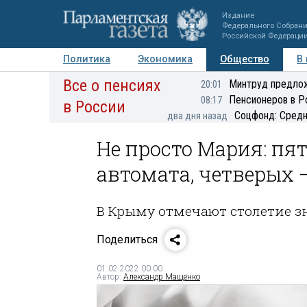
Издание
Федерального Собран
Российской Федераци
Политика
Экономика
Общество
В
Все о пенсиях
Фото
Авторы
Персоны
Мнения
Регионы
Минтруд предлож
20:01
Пенсионеров в Р
08:17
в России
Соцфонд: Средн
два дня назад
Не просто Мария: пя
автомата, четверых
В Крыму отмечают столетие 
Поделиться
01.02.2022 00:00
Автор:
Александр Мащенко