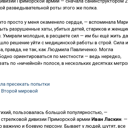
дивизии Приморской армии — сначала санинструктором 2
ной разведывательной роты этого же полка.
 что просто у меня окаменело сердце, — вспоминала Мар
ыть разрушенные хаты, убитых детей, стариков и женщи
и. Умирали молодые, в расцвете сил — им бы ещё жить да
ишло решение уйти с медицинской работы в строй. Сила и
а, правда, не так, как Людмила Павличенко. Могла
бодно ориентироваться по местности — ведь нередко,
ать по «ничейной» полосе, в нескольких десятках метро
ла пресекать попытки
 Второй мировой
 тихий, пользовалась большой популярностью, —
й стрелковой дивизии Приморской армии
Иван Ласкин
. —
о важную и боевую персону. Бывает у людей, шутят, все