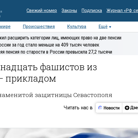
Свежий номер
Законы
Подписка
Журнал «РФ с
ия
и
 мире
Происшествия
Культура
Ещё
Медиацентр
Интервью
Колумнисты
Делова
ил расширить категории лиц, имеющих право на две пенсии
эксперт
оссии за год стало меньше на 409 тысяч человек
яя пенсия по старости в России превысила 27,2 тысячи
тнадцать фашистов из
 — прикладом
знаменитой защитницы Севастополя
Читать нас в