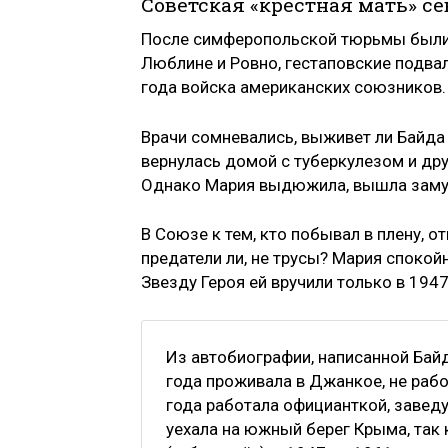
Советская «крестная мать» с
После симферопольской тюрьмы были л
Люблине и Ровно, гестаповские подва
года войска американских союзников.
Врачи сомневались, выживет ли Байда 
вернулась домой с туберкулезом и дру
Однако Мария выдюжила, вышла замуж 
В Союзе к тем, кто побывал в плену, 
предатели ли, не трусы? Мария спокойн
Звезду Героя ей вручили только в 1947
Из автобиографии, написанной Байд
года проживала в Джанкое, не рабо
года работала официанткой, завед
уехала на южный берег Крыма, так