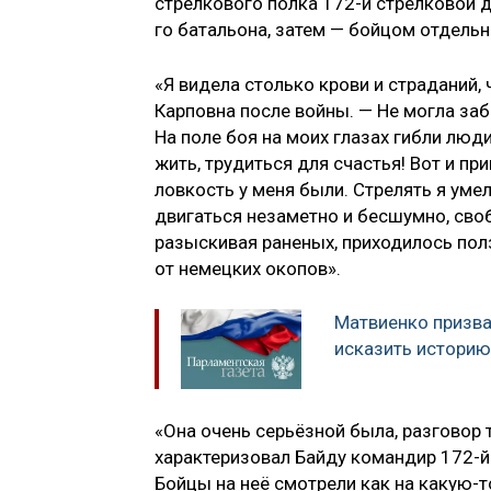
стрелкового полка 172-й стрелковой 
го батальона, затем — бойцом отдель
«Я видела столько крови и страданий,
Карповна после войны. — Не могла заб
На поле боя на моих глазах гибли люд
жить, трудиться для счастья! Вот и пр
ловкость у меня были. Стрелять я умел
двигаться незаметно и бесшумно, сво
разыскивая раненых, приходилось полз
от немецких окопов».
Матвиенко призва
исказить историю
«Она очень серьёзной была, разговор
характеризовал Байду командир 172-
Бойцы на неё смотрели как на какую-т