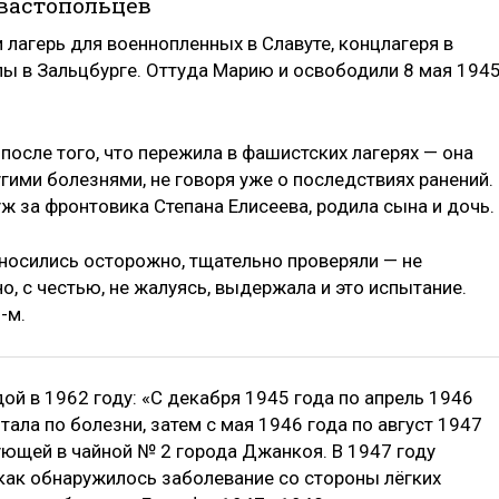
евастопольцев
агерь для военнопленных в Славуте, концлагеря в
лы в Зальцбурге. Оттуда Марию и освободили 8 мая 194
после того, что пережила в фашистских лагерях — она
гими болезнями, не говоря уже о последствиях ранений.
за фронтовика Степана Елисеева, родила сына и дочь.
относились осторожно, тщательно проверяли — не
о, с честью, не жалуясь, выдержала и это испытание.
-м.
ой в 1962 году: «С декабря 1945 года по апрель 1946
тала по болезни, затем с мая 1946 года по август 1947
ующей в чайной № 2 города Джанкоя. В 1947 году
 как обнаружилось заболевание со стороны лёгких