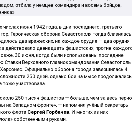
ладом, отбила у немцев командира и восемь бойцов,
вника».
 числах июня 1942 года, в дни последнего, третьего
гор. Героическая оборона Севастополя тогда близилась
одилось два вражеских, на каждое орудие — два орудия
нка действовало двенадцать фашистских, против каждог
Позже, 30 июня, когда были использованы последние
ию Ставки Верховного главнокомандования Севастополь
 Херсонес. Официально оборона города завершилась 4
 сложности 250 дней, однако бои на мысе продолжались
а тоже участвовала.
около 250 тысяч фашистов — больше, чем за весь пери
ны на Западном фронте», — напомнил учёный секретарь
ского флота
Сергей Горбачев
. И многих из них
лола» собственными руками.