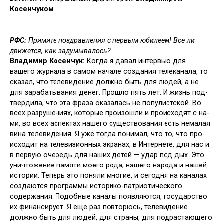
Косенчуком
.
РФС:
Примите поздравления с первым юбилеем! Все ли
движется, как заду­мывалось?
Владимир Косенчук:
Когда я давал интервью для
вашего журнала в са­мом начале создания телеканала, то
сказал, что телевидение должно быть для людей, а не
для зарабатывания денег. Прошло пять лет. И жизнь под­
твердила, что эта фраза оказалась не популистской. Во
всех разрушениях, которые произошли и происходят с на­
ми, во всех аспектах нашего существо­вания есть немалая
вина телевидения. Я уже тогда понимал, что то, что про­
исходит на телевизионных экранах, в Интернете, для нас и
в первую очередь для наших детей — удар под дых. Это
уничтожение памяти моего рода, на­шего народа и нашей
истории. Теперь это поняли многие, и сегодня на кана­лах
создаются программы историко-патриотического
содержания. Подоб­ные каналы появляются, государство
их финансирует. Я еще раз повторюсь, телевидение
должно быть для людей, для страны, для подрастающего