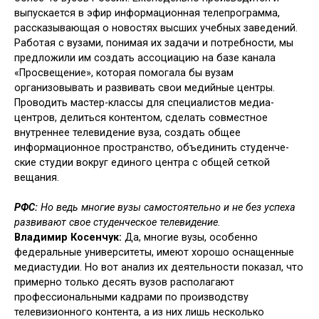
выпускается в эфир информационная телепрограмма,
рассказывающая о но­востях высших учебных заведений.
Работая с вузами, понимая их за­дачи и потребности, мы
предложили им создать ассоциацию на базе кана­ла
«Просвещение», которая помогала бы вузам
организовывать и развивать свои медийные центры.
Проводить ма­стер-классы для специалистов медиа-
центров, делиться контентом, сделать совместное
внутреннее телевидение вуза, создать общее
информационное пространство, объединить студенче­
ские студии вокруг единого центра с общей сеткой
вещания.
РФС:
Но ведь многие вузы самостоя­тельно и не без успеха
развивают свое студенческое телевидение.
Владимир Косенчук:
Да, многие вузы, особенно
федеральные уни­верситеты, имеют хорошо оснащен­ные
медиастудии. Но вот анализ их деятельности показал, что
примерно только десять вузов располагают
профессиональными кадрами по про­изводству
телевизионного контента, а из них лишь несколько