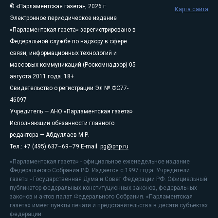
© «Парламентская газета», 2026 г.
Карта сайта
Электронное периодическое издание
«Парламентская газета» зарегистрировано в
Федеральной службе по надзору в сфере
связи, информационных технологий и
массовых коммуникаций (Роскомнадзор) 05
августа 2011 года. 18+
Свидетельство о регистрации Эл № ФС77-
46097
Учредитель — АНО «Парламентская газета»
Исполняющий обязанности главного
редактора — Абдуллаев М.Р.
Тел.: +7 (495) 637–69–79 E-mail:
pg@pnp.ru
«Парламентская газета» - официальное еженедельное издание
Федерального Собрания РФ. Издается с 1997 года. Учредители
газеты - Государственная Дума и Совет Федерации РФ. Официальный
публикатор федеральных конституционных законов, федеральных
законов и актов палат Федерального Собрания. «Парламентская
газета» имеет пункты печати и представительства в десяти субъектах
федерации.