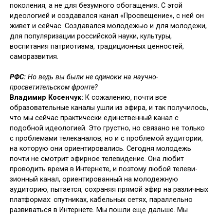
поко­ления, а не для безумного обогащения. С этой
идеологией и создавался ка­нал «Просвещение», с ней он
живет и сейчас. Создавался молодежью и для молодежи,
для популяризации российской науки, культуры,
воспитания патриотизма, традиционных ценностей,
саморазвития.
РФС:
Но ведь вы были не одиноки на научно-
просветительском фронте?
Владимир Косенчук:
К сожалению, почти все
образовательные каналы ушли из эфира, и так получилось,
что мы сейчас практически единствен­ный канал с
подобной идеологией. Это грустно, но связано не только
с проблемами телеканалов, но и с про­блемой аудитории,
на которую они ориентировались. Сегодня молодежь
почти не смотрит эфирное телеви­дение. Она любит
проводить время в Интернете, и поэтому любой телеви­
зионный канал, ориентированный на молодежную
аудиторию, пытается, сохраняя прямой эфир на различных
платформах: спутниках, кабельных сетях, параллельно
развиваться в Ин­тернете. Мы пошли еще дальше. Мы