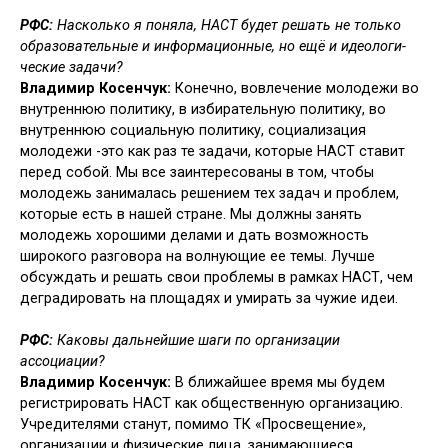
РФС:
Насколько я поняла, НАСТ будет решать не только
образовательные и информационные, но ещё и идеологи­
ческие задачи?
Владимир Косенчук:
Конечно, во­влечение молодежи во
внутреннюю политику, в избирательную полити­ку, во
внутреннюю социальную по­литику, социализация
молодежи -это как раз те задачи, которые НАСТ ставит
перед собой. Мы все заин­тересованы в том, чтобы
молодежь занималась решением тех задач и проблем,
которые есть в нашей стра­не. Мы должны занять
молодежь хо­рошими делами и дать возможность
широкого разговора на волнующие ее темы. Лучше
обсуждать и решать свои проблемы в рамках НАСТ, чем
деградировать на площадях и уми­рать за чужие идеи.
РФС:
Каковы дальнейшие шаги по ор­ганизации
ассоциации?
Владимир Косенчук:
В ближайшее время мы будем
регистрировать НАСТ как общественную организацию.
Уч­редителями станут, помимо ТК «Про­свещение»,
организации и физические лица, занимающиеся