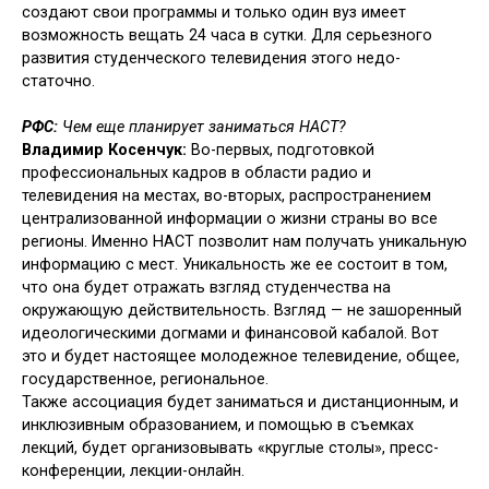
создают свои программы и только один вуз имеет
возможность вещать 24 часа в сутки. Для серьезного
развития сту­денческого телевидения этого недо­
статочно.
РФС:
Чем еще планирует заниматься НАСТ?
Владимир Косенчук:
Во-первых, подготовкой
профессиональных ка­дров в области радио и
телевидения на местах, во-вторых, распростране­нием
централизованной информа­ции о жизни страны во все
регионы. Именно НАСТ позволит нам получать уникальную
информацию с мест. Уни­кальность же ее состоит в том,
что она будет отражать взгляд студенче­ства на
окружающую действитель­ность. Взгляд — не зашоренный
идео­логическими догмами и финансовой кабалой. Вот
это и будет настоящее молодежное телевидение, общее,
госу­дарственное, региональное.
Также ассоциация будет занимать­ся и дистанционным, и
инклюзивным образованием, и помощью в съемках
лекций, будет организовывать «кру­глые столы», пресс-
конференции, лекции-онлайн.