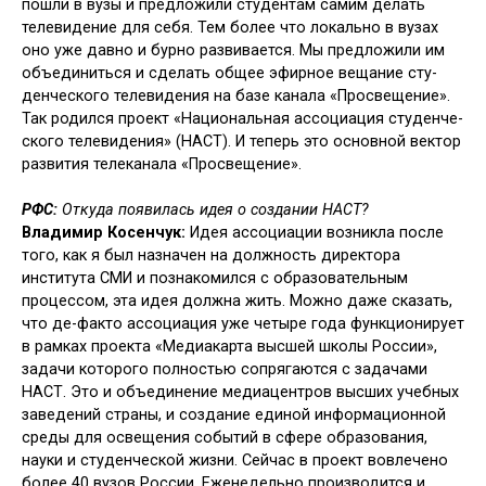
пошли в вузы и предложили студен­там самим делать
телевидение для себя. Тем более что локально в вузах
оно уже давно и бурно развивается. Мы предложили им
объединиться и сделать общее эфирное вещание сту­
денческого телевидения на базе кана­ла «Просвещение».
Так родился проект «Национальная ассоциация студенче­
ского телевидения» (НАСТ). И теперь это основной вектор
развития телека­нала «Просвещение».
РФС:
Откуда появилась идея о созда­нии НАСТ?
Владимир Косенчук:
Идея ассоци­ации возникла после
того, как я был назначен на должность директора
института СМИ и познакомился с об­разовательным
процессом, эта идея должна жить. Можно даже сказать,
что де-факто ассоциация уже четыре года функционирует
в рамках проекта «Медиакарта высшей школы России»,
задачи которого полностью сопряга­ются с задачами
НАСТ. Это и объеди­нение медиацентров высших учебных
заведений страны, и создание единой информационной
среды для освеще­ния событий в сфере образования,
науки и студенческой жизни. Сейчас в проект вовлечено
более 40 вузов России. Еженедельно производится и