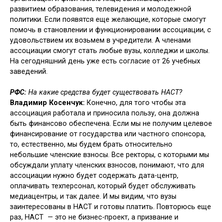
развитием обра­зования, телевидения и молодежной
политики. Если появятся еще жела­ющие, которые смогут
помочь в ста­новлении и функционировании ассо­циации, с
удовольствием их возьмем в учредители. А членами
ассоциации смогут стать любые вузы, колледжи и школы.
На сегодняшний день уже есть согласие от 26 учебных
заведений.
РФС:
На какие средства будет суще­ствовать НАСТ?
Владимир Косенчук:
Конечно, для того чтобы эта
ассоциация работала и приносила пользу, она должна
быть финансово обеспечена. Если мы не получим целевое
финансирование от государства или частного спонсора,
то, естественно, мы будем брать относительно
небольшие членские взносы. Все ректоры, с которыми мы
обсуждали уплату членских взносов, понимают, что для
ассоциации нужно будет содержать дата-центр,
оплачивать техперсонал, который будет обслуживать
медиацентры, и так далее. И мы видим, что вузы
заинтересованы в НАСТ и готовы платить. Повторюсь еще
раз, НАСТ — это не бизнес-проект, а призвание и