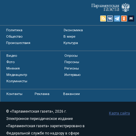
Политика
Экономика
Общество
В мире
Происшествия
Культура
Видео
Опросы
Фото
Персоны
Мнения
Регионы
Медиацентр
Интервью
Колумнисты
Контакты
Реклама
Вакансии
© «Парламентская газета», 2026 г.
Карта сайта
Электронное периодическое издание
«Парламентская газета» зарегистрировано в
Федеральной службе по надзору в сфере