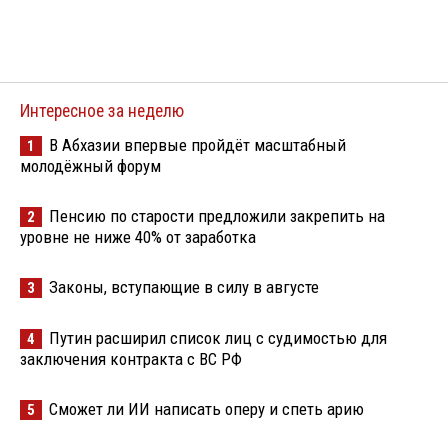
Интересное за неделю
В Абхазии впервые пройдёт масштабный
1
молодёжный форум
Пенсию по старости предложили закрепить на
2
уровне не ниже 40% от заработка
Законы, вступающие в силу в августе
3
Путин расширил список лиц с судимостью для
4
заключения контракта с ВС РФ
Сможет ли ИИ написать оперу и спеть арию
5