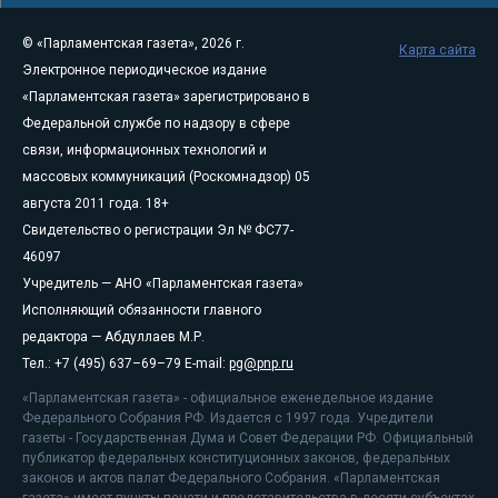
© «Парламентская газета», 2026 г.
Карта сайта
Электронное периодическое издание
«Парламентская газета» зарегистрировано в
Федеральной службе по надзору в сфере
связи, информационных технологий и
массовых коммуникаций (Роскомнадзор) 05
августа 2011 года. 18+
Свидетельство о регистрации Эл № ФС77-
46097
Учредитель — АНО «Парламентская газета»
Исполняющий обязанности главного
редактора — Абдуллаев М.Р.
Тел.: +7 (495) 637–69–79 E-mail:
pg@pnp.ru
«Парламентская газета» - официальное еженедельное издание
Федерального Собрания РФ. Издается с 1997 года. Учредители
газеты - Государственная Дума и Совет Федерации РФ. Официальный
публикатор федеральных конституционных законов, федеральных
законов и актов палат Федерального Собрания. «Парламентская
газета» имеет пункты печати и представительства в десяти субъектах