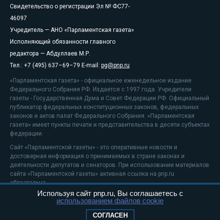
Свидетельство о регистрации Эл № ФС77-
46097
Учредитель — АНО «Парламентская газета»
Исполняющий обязанности главного
редактора — Абдуллаев М.Р.
Тел.: +7 (495) 637–69–79 E-mail:
pg@pnp.ru
«Парламентская газета» - официальное еженедельное издание
Федерального Собрания РФ. Издается с 1997 года. Учредители
газеты - Государственная Дума и Совет Федерации РФ. Официальный
публикатор федеральных конституционных законов, федеральных
законов и актов палат Федерального Собрания. «Парламентская
газета» имеет пункты печати и представительства в десяти субъектах
федерации.
Сайт «Парламентской газеты» - это оперативные новости и
достоверная информация о принимаемых в стране законах и
деятельности депутатов и сенаторов. При использовании материалов
сайта «Парламентской газеты» активная ссылка на pnp.ru
обязательна.
Используя сайт pnp.ru, Вы соглашаетесь с
На информационном ресурсе применяются
рекомендательные
использованием файлов cookie
технологии
Положение о защите персональных данных
СОГЛАСЕН