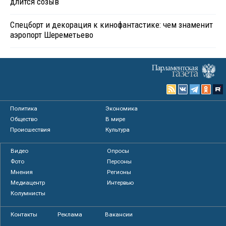
длится созыв
Спецборт и декорация к кинофантастике: чем знаменит
аэропорт Шереметьево
Политика
Экономика
Общество
В мире
Происшествия
Культура
Видео
Опросы
Фото
Персоны
Мнения
Регионы
Медиацентр
Интервью
Колумнисты
Контакты
Реклама
Вакансии