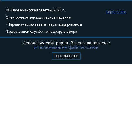
© «Парламентская газета», 2026 г.
Карта сайта
Электронное периодическое издание
«Парламентская газета» зарегистрировано в
Федеральной службе по надзору в сфере
связи, информационных технологий и
Используя сайт pnp.ru, Вы соглашаетесь с
массовых коммуникаций (Роскомнадзор) 05
использованием файлов cookie
августа 2011 года. 18+
СОГЛАСЕН
Свидетельство о регистрации Эл № ФС77-
46097
Учредитель — АНО «Парламентская газета»
Исполняющий обязанности главного
редактора — Абдуллаев М.Р.
Тел.: +7 (495) 637–69–79 E-mail:
pg@pnp.ru
«Парламентская газета» - официальное еженедельное издание
Федерального Собрания РФ. Издается с 1997 года. Учредители
газеты - Государственная Дума и Совет Федерации РФ. Официальный
публикатор федеральных конституционных законов, федеральных
законов и актов палат Федерального Собрания. «Парламентская
газета» имеет пункты печати и представительства в десяти субъектах