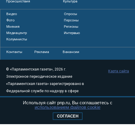
Происшествия
Культура
Видео
Опросы
Фото
Персоны
Мнения
Регионы
Медиацентр
Интервью
Колумнисты
Контакты
Реклама
Вакансии
© «Парламентская газета», 2026 г.
Карта сайта
Электронное периодическое издание
«Парламентская газета» зарегистрировано в
Федеральной службе по надзору в сфере
связи, информационных технологий и
Используя сайт pnp.ru, Вы соглашаетесь с
массовых коммуникаций (Роскомнадзор) 05
использованием файлов cookie
августа 2011 года. 18+
СОГЛАСЕН
Свидетельство о регистрации Эл № ФС77-
46097
Учредитель — АНО «Парламентская газета»