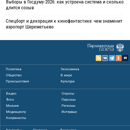
Выборы в Госдуму-2026: как устроена система и сколько
длится созыв
Спецборт и декорация к кинофантастике: чем знаменит
аэропорт Шереметьево
Политика
Экономика
Общество
В мире
Происшествия
Культура
Видео
Опросы
Фото
Персоны
Мнения
Регионы
Медиацентр
Интервью
Колумнисты
Контакты
Реклама
Вакансии