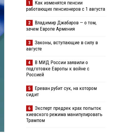
Как изменятся пенсии
1
работающих пенсионеров с 1 августа
Владимир Джабаров — о том,
2
зачем Европе Армения
Законы, вступающие в силу в
3
августе
В МИД России заявили о
4
подготовке Европы к войне с
Россией
Ереван рубит сук, на котором
5
сидит
Эксперт предрек крах попыток
6
киевского режима манипулировать
Трампом