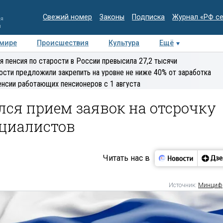
Свежий номер
Законы
Подписка
Журнал «РФ с
ия
и
 мире
Происшествия
Культура
Ещё
Медиацентр
Интервью
Колумнисты
Делова
я пенсия по старости в России превысила 27,2 тысячи
эксперт
ости предложили закрепить на уровне не ниже 40% от заработка
енсии работающих пенсионеров с 1 августа
лся прием заявок на отсрочку
ециалистов
Читать нас в
Источник:
Минциф