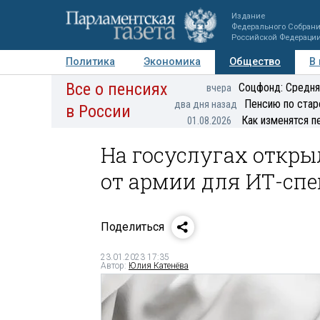
Издание
Федерального Собран
Российской Федераци
Политика
Экономика
Общество
В
Все о пенсиях
Фото
Авторы
Персоны
Мнения
Регионы
Соцфонд: Средня
вчера
Пенсию по стар
два дня назад
в России
Как изменятся п
01.08.2026
На госуслугах откры
от армии для ИТ-сп
Поделиться
23.01.2023 17:35
Автор:
Юлия Катенёва