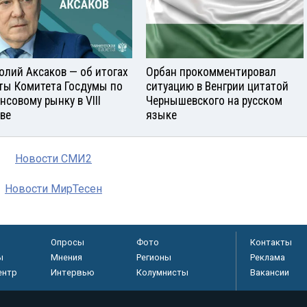
олий Аксаков — об итогах
Орбан прокомментировал
ты Комитета Госдумы по
ситуацию в Венгрии цитатой
нсовому рынку в VIII
Чернышевского на русском
ве
языке
Новости СМИ2
Новости МирТесен
Опросы
Фото
Контакты
ы
Мнения
Регионы
Реклама
ентр
Интервью
Колумнисты
Вакансии