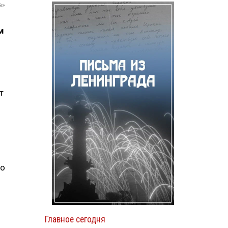
а»
м
т
во
Главное сегодня