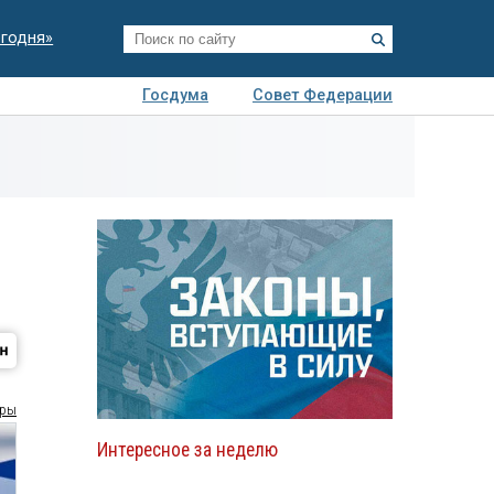
егодня»
Госдума
Совет Федерации
я
Авто
Недвижимость
Технологии
иза
ры
Интересное за неделю