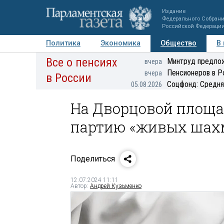
Издание
Федерального Собран
Российской Федераци
Политика
Экономика
Общество
В
Все о пенсиях
Фото
Авторы
Персоны
Мнения
Регионы
Минтруд предлож
вчера
Пенсионеров в Р
вчера
в России
Соцфонд: Средня
05.08.2026
На Дворцовой площа
партию «живых шах
Поделиться
12.07.2024 11:11
Автор:
Андрей Кузьменко