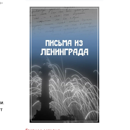
а»
и.
ют