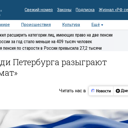
Свежий номер
Законы
Подписка
Журнал «РФ с
ия
и
 мире
Происшествия
Культура
Ещё
Медиацентр
Интервью
Колумнисты
Делова
ил расширить категории лиц, имеющих право на две пенсии
эксперт
оссии за год стало меньше на 409 тысяч человек
я пенсия по старости в России превысила 27,2 тысячи
ди Петербурга разыграют
мат»
Читать нас в