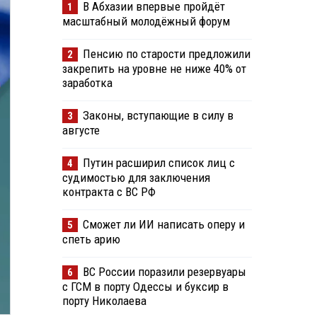
В Абхазии впервые пройдёт
1
масштабный молодёжный форум
Пенсию по старости предложили
2
закрепить на уровне не ниже 40% от
заработка
Законы, вступающие в силу в
3
августе
Путин расширил список лиц с
4
судимостью для заключения
контракта с ВС РФ
Сможет ли ИИ написать оперу и
5
спеть арию
ВС России поразили резервуары
6
с ГСМ в порту Одессы и буксир в
порту Николаева