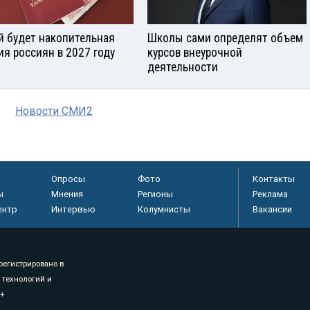
й будет накопительная
Школы сами определят объем
ия россиян в 2027 году
курсов внеурочной
деятельности
Новости СМИ2
Опросы
Фото
Контакты
ы
Мнения
Регионы
Реклама
ентр
Интервью
Колумнисты
Вакансии
регистрировано в
 технологий и
8+