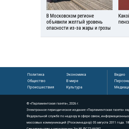
В Московском регионе
Како
объявили желтый уровень
пенс
опасности из-за жары и грозы
Политика
Экономика
Видео
Общество
В мире
Персон
Происшествия
Культура
Медиац
© «Парламентская газета», 2026 г.
Электронное периодическое издание «Парламентская газета» за
Федеральной службе по надзору в сфере связи, информационных
массовых коммуникаций (Роскомнадзор) 05 августа 2011 года. 1
Свидетельство о регистрации Эл № ФС77-46097