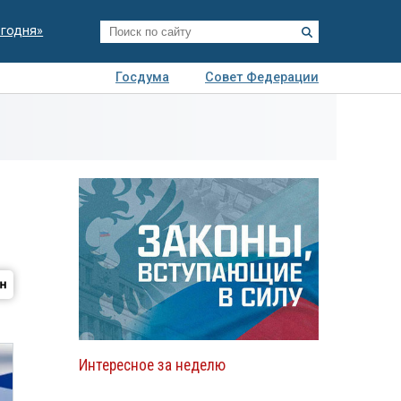
егодня»
Госдума
Совет Федерации
я
Авто
Недвижимость
Технологии
иза
Интересное за неделю