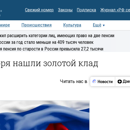
Свежий номер
Законы
Подписка
Журнал «РФ с
ия
и
 мире
Происшествия
Культура
Ещё
Медиацентр
Интервью
Колумнисты
Делова
ил расширить категории лиц, имеющих право на две пенсии
эксперт
оссии за год стало меньше на 409 тысяч человек
я пенсия по старости в России превысила 27,2 тысячи
оря нашли золотой клад
Читать нас в