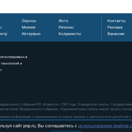
Опросы
Фото
Контакты
ы
Мнения
Регионы
Реклама
ентр
Интервью
Колумнисты
Вакансии
регистрировано в
 технологий и
8+
.
дерального Собрания РФ. Издается с 1997 года. Учредители газеты - Государств
ктов палат Федерального Собрания. «Парламентская газета» имеет пункты печати
оверная информация о принимаемых в стране законах и деятельности депутатов и
льзуя сайт pnp.ru, Вы соглашаетесь с
использованием файлов c
ехнологии