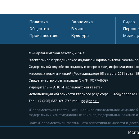
Политика
Экономика
Видео
Общество
В мире
Персон
Происшествия
Культура
Медиац
© «Парламентская газета», 2026 г.
Электронное периодическое издание «Парламентская газета» за
Федеральной службе по надзору в сфере связи, информационных
массовых коммуникаций (Роскомнадзор) 05 августа 2011 года. 1
Свидетельство о регистрации Эл № ФС77-46097
Учредитель — АНО «Парламентская газета»
Исполняющий обязанности главного редактора — Абдуллаев М.Р
Тел.: +7 (495) 637–69–79 E-mail:
pg@pnp.ru
«Парламентская газета» - официальное еженедельное издание Фе
федеральных конституционных законов, федеральных законов и а
Сайт «Парламентской газеты» - это оперативные новости и дост
«Парламентской газеты» активная ссылка на pnp.ru обязательна.
Испо
На информационном ресурсе применяются
рекомендательные т