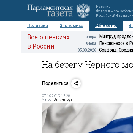
Издание
Федерального Собран
Российской Федераци
Политика
Экономика
Общество
В
Все о пенсиях
Фото
Авторы
Персоны
Мнения
Регионы
Минтруд предлож
вчера
Пенсионеров в Р
вчера
в России
Соцфонд: Средня
05.08.2026
На берегу Черного м
Поделиться
07.10.2019 16:28
Автор:
Залина Бут