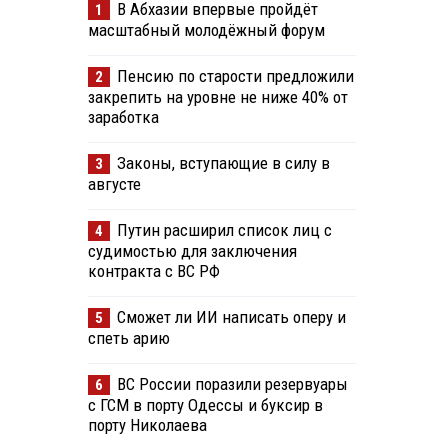
В Абхазии впервые пройдёт
1
масштабный молодёжный форум
Пенсию по старости предложили
2
закрепить на уровне не ниже 40% от
заработка
Законы, вступающие в силу в
3
августе
Путин расширил список лиц с
4
судимостью для заключения
контракта с ВС РФ
Сможет ли ИИ написать оперу и
5
спеть арию
ВС России поразили резервуары
6
с ГСМ в порту Одессы и буксир в
порту Николаева