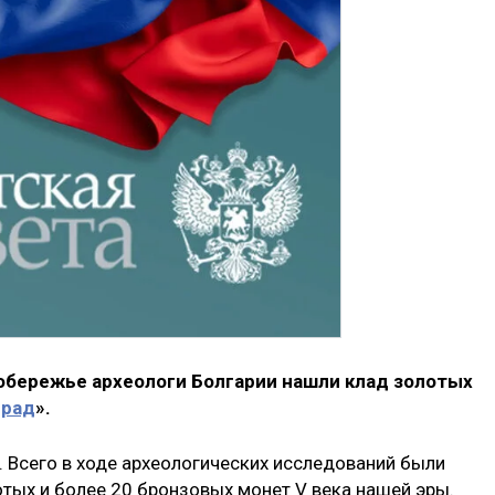
побережье археологи Болгарии нашли клад золотых
град
».
. Всего в ходе археологических исследований были
тых и более 20 бронзовых монет V века нашей эры.