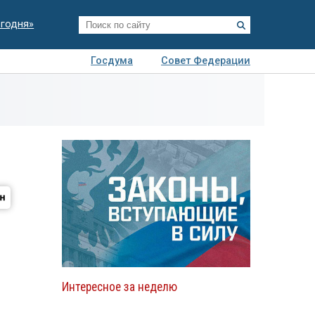
егодня»
Госдума
Совет Федерации
я
Авто
Недвижимость
Технологии
иза
Интересное за неделю