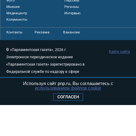
Фото
Персоны
Мнения
Регионы
Медиацентр
Интервью
Колумнисты
Контакты
Реклама
Вакансии
© «Парламентская газета», 2026 г.
Карта сайта
Электронное периодическое издание
«Парламентская газета» зарегистрировано в
Федеральной службе по надзору в сфере
связи, информационных технологий и
Используя сайт pnp.ru, Вы соглашаетесь с
массовых коммуникаций (Роскомнадзор) 05
использованием файлов cookie
августа 2011 года. 18+
СОГЛАСЕН
Свидетельство о регистрации Эл № ФС77-
46097
Учредитель — АНО «Парламентская газета»
Исполняющий обязанности главного
редактора — Абдуллаев М.Р.