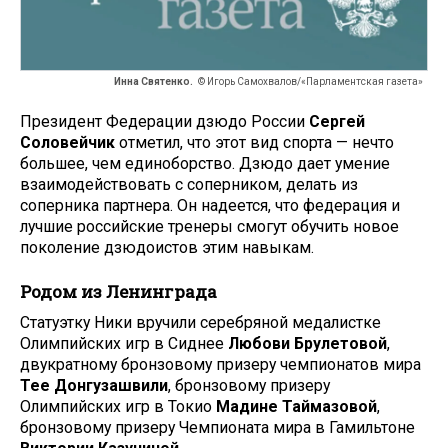
Инна Святенко.
© Игорь Самохвалов/«Парламентская газета»
Президент Федерации дзюдо России
Сергей
Соловейчик
отметил, что этот вид спорта — нечто
большее, чем единоборство. Дзюдо дает умение
взаимодействовать с соперником, делать из
соперника партнера. Он надеется, что федерация и
лучшие российские тренеры смогут обучить новое
поколение дзюдоистов этим навыкам.
Родом из Ленинграда
Статуэтку Ники вручили серебряной медалистке
Олимпийских игр в Сиднее
Любови Брулетовой
,
двукратному бронзовому призеру чемпионатов мира
Тее Донгузашвили
, бронзовому призеру
Олимпийских игр в Токио
Мадине Таймазовой
,
бронзовому призеру Чемпионата мира в Гамильтоне