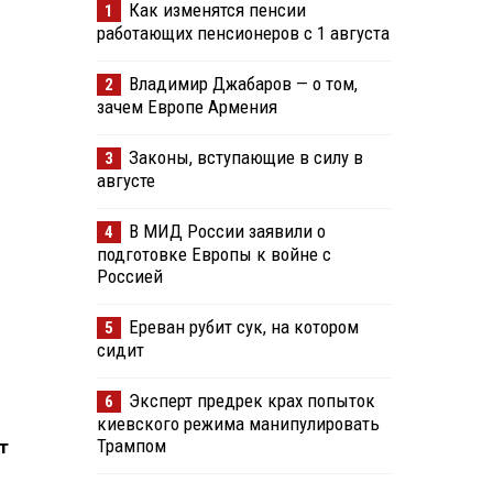
Как изменятся пенсии
1
работающих пенсионеров с 1 августа
Владимир Джабаров — о том,
2
зачем Европе Армения
Законы, вступающие в силу в
3
августе
В МИД России заявили о
4
подготовке Европы к войне с
Россией
Ереван рубит сук, на котором
5
сидит
Эксперт предрек крах попыток
6
киевского режима манипулировать
Трампом
т