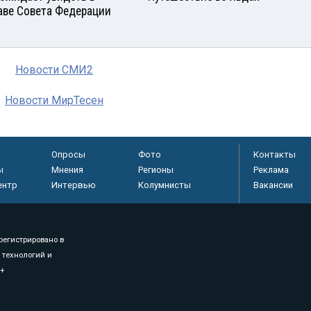
аве Совета Федерации
Новости СМИ2
Новости МирТесен
Опросы
Фото
Контакты
ы
Мнения
Регионы
Реклама
ентр
Интервью
Колумнисты
Вакансии
регистрировано в
 технологий и
8+