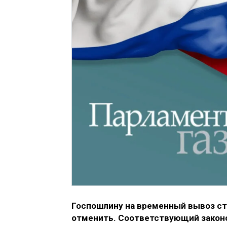
Госпошлину на временный вывоз с
отменить. Соответствующий закон