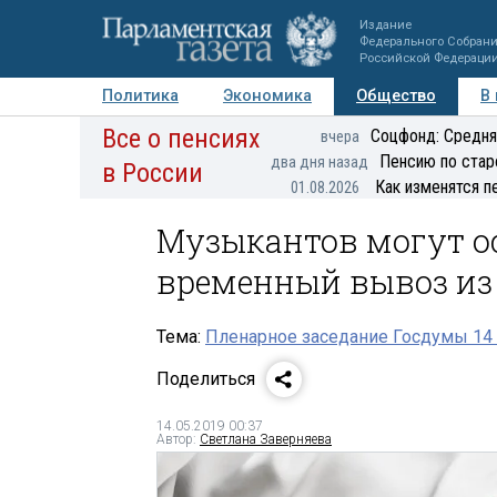
Издание
Федерального Собран
Российской Федераци
Политика
Экономика
Общество
В
Все о пенсиях
Фото
Авторы
Персоны
Мнения
Регионы
Соцфонд: Средня
вчера
Пенсию по стар
два дня назад
в России
Как изменятся п
01.08.2026
Музыкантов могут о
временный вывоз из
Тема:
Пленарное заседание Госдумы 14
Поделиться
14.05.2019 00:37
Автор:
Светлана Заверняева