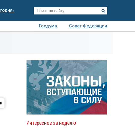
егодня»
Госдума
Совет Федерации
я
Авто
Недвижимость
Технологии
иза
Интересное за неделю