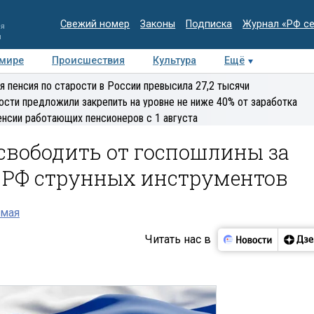
Свежий номер
Законы
Подписка
Журнал «РФ с
ия
и
 мире
Происшествия
Культура
Ещё
Медиацентр
Интервью
Колумнисты
Делова
я пенсия по старости в России превысила 27,2 тысячи
эксперт
ости предложили закрепить на уровне не ниже 40% от заработка
енсии работающих пенсионеров с 1 августа
свободить от госпошлины за
 РФ струнных инструментов
 мая
Читать нас в