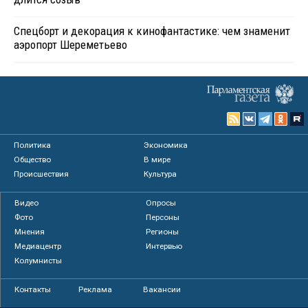
Спецборт и декорация к кинофантастике: чем знаменит
аэропорт Шереметьево
Политика
Экономика
Общество
В мире
Происшествия
Культура
Видео
Опросы
Фото
Персоны
Мнения
Регионы
Медиацентр
Интервью
Колумнисты
Контакты
Реклама
Вакансии