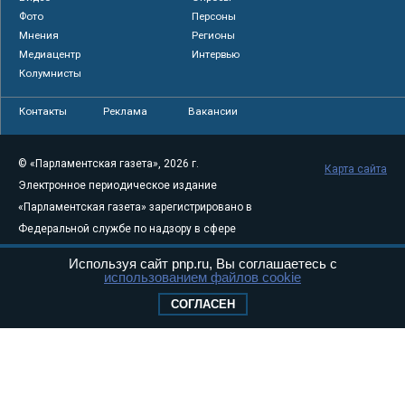
Фото
Персоны
Мнения
Регионы
Медиацентр
Интервью
Колумнисты
Контакты
Реклама
Вакансии
© «Парламентская газета», 2026 г.
Карта сайта
Электронное периодическое издание
«Парламентская газета» зарегистрировано в
Федеральной службе по надзору в сфере
связи, информационных технологий и
Используя сайт pnp.ru, Вы соглашаетесь с
массовых коммуникаций (Роскомнадзор) 05
использованием файлов cookie
августа 2011 года. 18+
СОГЛАСЕН
Свидетельство о регистрации Эл № ФС77-
46097
Учредитель — АНО «Парламентская газета»
Исполняющий обязанности главного
редактора — Абдуллаев М.Р.