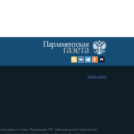
Карта сайта
енная Дума и Совет Федерации РФ. Официальный публикатор