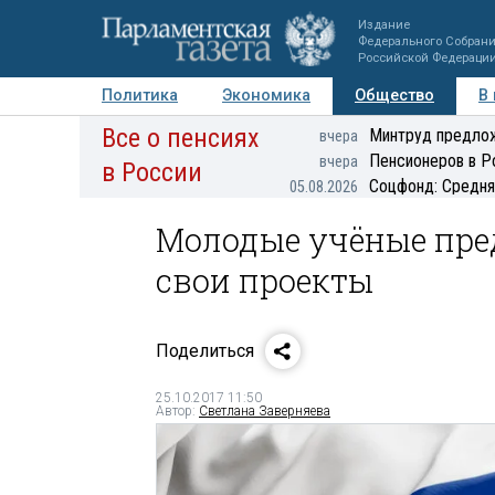
Издание
Федерального Собран
Российской Федераци
Политика
Экономика
Общество
В
Все о пенсиях
Фото
Авторы
Персоны
Мнения
Регионы
Минтруд предлож
вчера
Пенсионеров в Р
вчера
в России
Соцфонд: Средня
05.08.2026
Молодые учёные пре
свои проекты
Поделиться
25.10.2017 11:50
Автор:
Светлана Заверняева