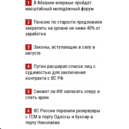
В Абхазии впервые пройдёт
1
масштабный молодёжный форум
Пенсию по старости предложили
2
закрепить на уровне не ниже 40% от
заработка
Законы, вступающие в силу в
3
августе
Путин расширил список лиц с
4
судимостью для заключения
контракта с ВС РФ
Сможет ли ИИ написать оперу и
5
спеть арию
ВС России поразили резервуары
6
с ГСМ в порту Одессы и буксир в
порту Николаева