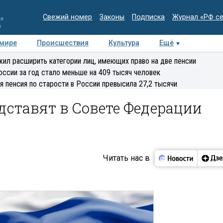
Свежий номер
Законы
Подписка
Журнал «РФ с
ия
и
 мире
Происшествия
Культура
Ещё
Медиацентр
Интервью
Колумнисты
Делова
ил расширить категории лиц, имеющих право на две пенсии
эксперт
оссии за год стало меньше на 409 тысяч человек
я пенсия по старости в России превысила 27,2 тысячи
дставят в Совете Федерации
Читать нас в