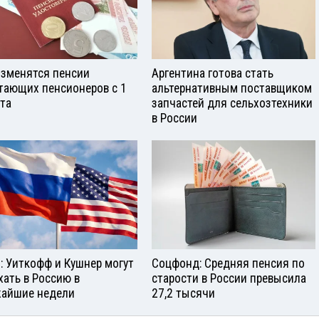
изменятся пенсии
Аргентина готова стать
тающих пенсионеров с 1
альтернативным поставщиком
ста
запчастей для сельхозтехники
в России
: Уиткофф и Кушнер могут
Соцфонд: Средняя пенсия по
хать в Россию в
старости в России превысила
айшие недели
27,2 тысячи