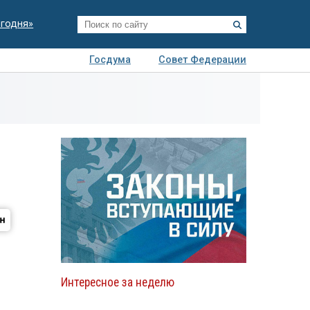
егодня»
Госдума
Совет Федерации
я
Авто
Недвижимость
Технологии
иза
Интересное за неделю