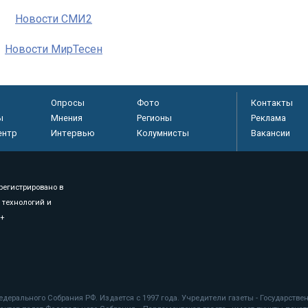
Новости СМИ2
Новости МирТесен
Опросы
Фото
Контакты
ы
Мнения
Регионы
Реклама
ентр
Интервью
Колумнисты
Вакансии
регистрировано в
 технологий и
8+
.
дерального Собрания РФ. Издается с 1997 года. Учредители газеты - Государств