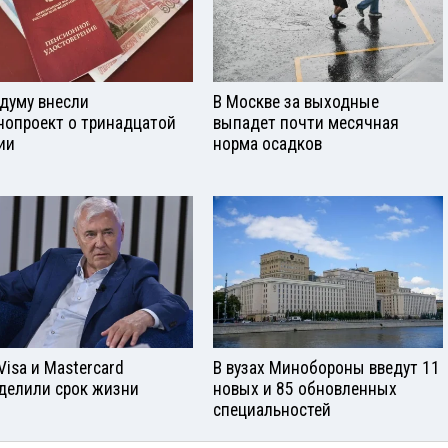
сдуму внесли
В Москве за выходные
нопроект о тринадцатой
выпадет почти месячная
ии
норма осадков
Visа и Mastercard
В вузах Минобороны введут 11
делили срок жизни
новых и 85 обновленных
специальностей