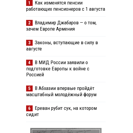
Как изменятся пенсии
1
работающих пенсионеров с 1 августа
Владимир Джабаров — о том,
2
зачем Европе Армения
Законы, вступающие в силу в
3
августе
В МИД России заявили о
4
подготовке Европы к войне с
Россией
В Абхазии впервые пройдёт
5
масштабный молодёжный форум
Ереван рубит сук, на котором
6
сидит