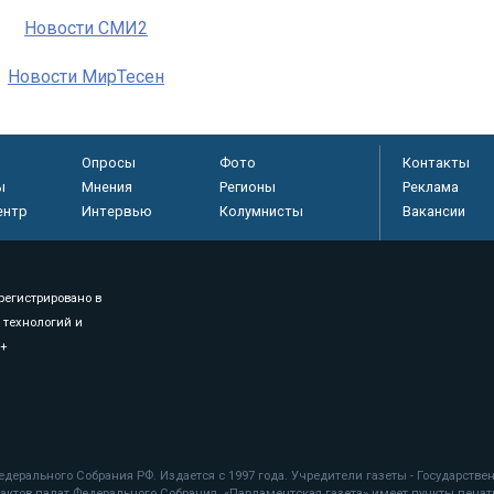
Новости СМИ2
Новости МирТесен
Опросы
Фото
Контакты
ы
Мнения
Регионы
Реклама
ентр
Интервью
Колумнисты
Вакансии
регистрировано в
 технологий и
8+
.
дерального Собрания РФ. Издается с 1997 года. Учредители газеты - Государств
ктов палат Федерального Собрания. «Парламентская газета» имеет пункты печати