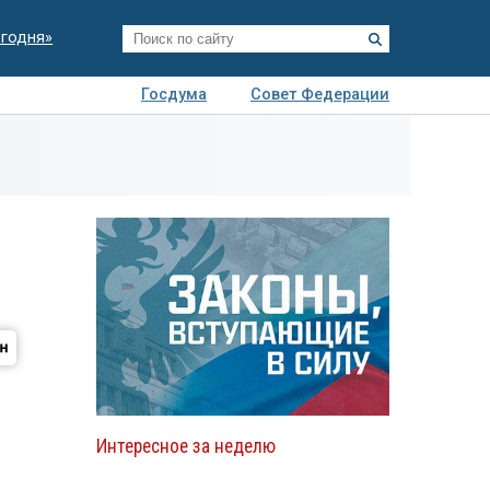
егодня»
Госдума
Совет Федерации
я
Авто
Недвижимость
Технологии
иза
Интересное за неделю