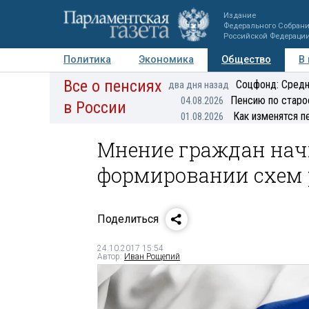
Издание
Федерального Собран
Российской Федераци
Политика
Экономика
Общество
В
Все о пенсиях
Фото
Авторы
Персоны
Мнения
Регионы
Соцфонд: Средн
два дня назад
Пенсию по старо
04.08.2026
в России
Как изменятся п
01.08.2026
Мнение граждан нач
формировании схем 
Поделиться
24.10.2017 15:54
Автор:
Иван Рощепий