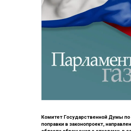
Комитет Государственной Думы по 
поправки в законопроект, направле