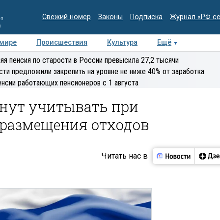
Свежий номер
Законы
Подписка
Журнал «РФ с
ия
и
 мире
Происшествия
Культура
Ещё
Медиацентр
Интервью
Колумнисты
Делова
яя пенсия по старости в России превысила 27,2 тысячи
эксперт
сти предложили закрепить на уровне не ниже 40% от заработка
енсии работающих пенсионеров с 1 августа
нут учитывать при
размещения отходов
Читать нас в