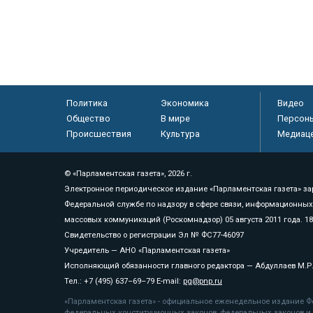
Политика
Экономика
Видео
Общество
В мире
Персон
Происшествия
Культура
Медиац
© «Парламентская газета», 2026 г.
Электронное периодическое издание «Парламентская газета» за
Федеральной службе по надзору в сфере связи, информационных
массовых коммуникаций (Роскомнадзор) 05 августа 2011 года. 1
Свидетельство о регистрации Эл № ФС77-46097
Учредитель — АНО «Парламентская газета»
Исполняющий обязанности главного редактора — Абдуллаев М.Р
Тел.: +7 (495) 637–69–79 E-mail:
pg@pnp.ru
«Парламентская газета» - официальное еженедельное издание Фе
федеральных конституционных законов, федеральных законов и а