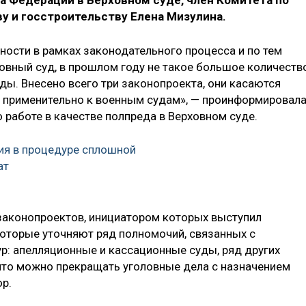
 Федерации в Верховном суде, член Комитета по
у и госстроительству Елена Мизулина.
ности в рамках законодательного процесса и по тем
овный суд, в прошлом году не такое большое количеств
ды. Внесено всего три законопроекта, они касаются
и применительно к военным судам», — проинформировал
о работе в качестве полпреда в Верховном суде.
ия в процедуре сплошной
ат
 законопроектов, инициатором которых выступил
которые уточняют ряд полномочий, связанных с
: апелляционные и кассационные суды, ряд других
 что можно прекращать уголовные дела с назначением
р.