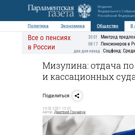
Издание
Федерального Собран
Российской Федераци
Политика
Экономика
Общество
В
Все о пенсиях
Фото
Авторы
Персоны
Мнения
Регионы
Минтруд предлож
20:01
Пенсионеров в Р
08:17
в России
Соцфонд: Средн
два дня назад
Мизулина: отдача п
и кассационных суда
Поделиться
10.02.2021 15:01
Автор:
Дмитрий Гончарук