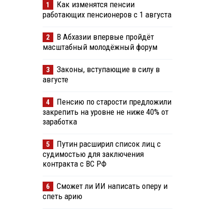
Как изменятся пенсии
1
работающих пенсионеров с 1 августа
В Абхазии впервые пройдёт
2
масштабный молодёжный форум
Законы, вступающие в силу в
3
августе
Пенсию по старости предложили
4
закрепить на уровне не ниже 40% от
заработка
Путин расширил список лиц с
5
судимостью для заключения
контракта с ВС РФ
Сможет ли ИИ написать оперу и
6
спеть арию