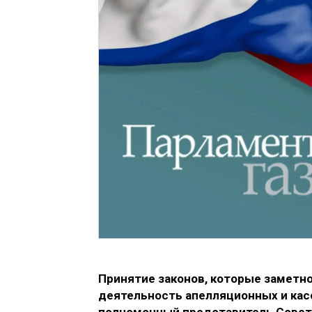
Принятие законов, которые заметн
деятельность апелляционных и кас