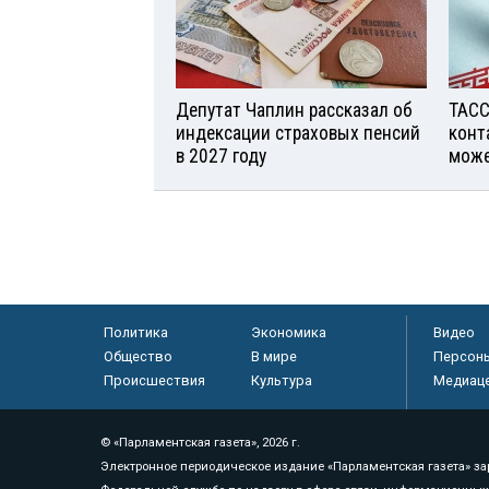
Депутат Чаплин рассказал об
ТАСС
индексации страховых пенсий
конт
в 2027 году
може
Политика
Экономика
Видео
Общество
В мире
Персон
Происшествия
Культура
Медиац
© «Парламентская газета», 2026 г.
Электронное периодическое издание «Парламентская газета» за