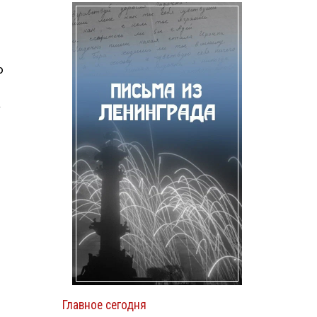
о
а
Главное сегодня