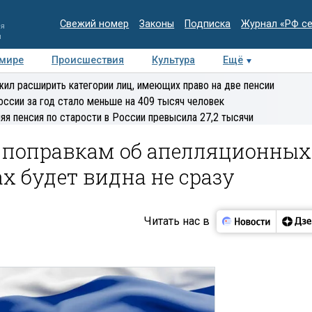
Свежий номер
Законы
Подписка
Журнал «РФ с
ия
и
 мире
Происшествия
Культура
Ещё
Медиацентр
Интервью
Колумнисты
Делова
ил расширить категории лиц, имеющих право на две пенсии
эксперт
оссии за год стало меньше на 409 тысяч человек
яя пенсия по старости в России превысила 27,2 тысячи
о поправкам об апелляционных
х будет видна не сразу
Читать нас в