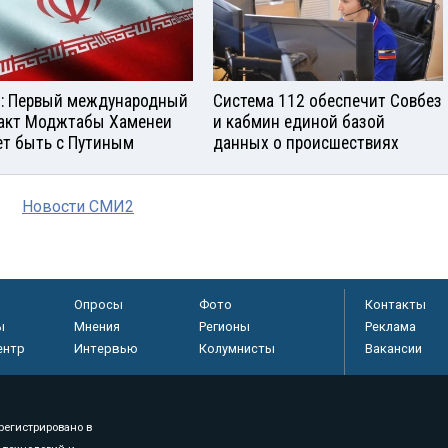
: Первый международный
Система 112 обеспечит Совбез
акт Моджтабы Хаменеи
и кабмин единой базой
т быть с Путиным
данных о происшествиях
Новости СМИ2
Опросы
Фото
Контакты
ы
Мнения
Регионы
Реклама
ентр
Интервью
Колумнисты
Вакансии
регистрировано в