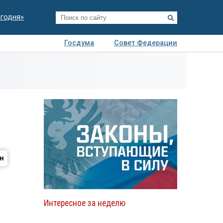
егодня»
Госдума
Совет Федерации
я
Авто
Недвижимость
Технологии
иза
Интересное за неделю