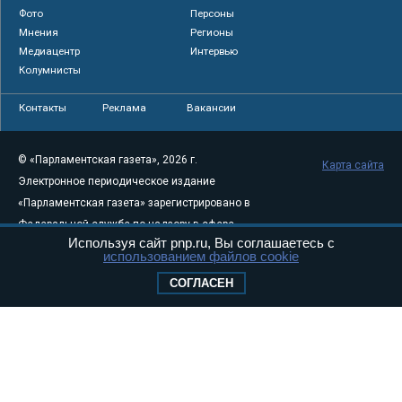
Фото
Персоны
Мнения
Регионы
Медиацентр
Интервью
Колумнисты
Контакты
Реклама
Вакансии
© «Парламентская газета», 2026 г.
Карта сайта
Электронное периодическое издание
«Парламентская газета» зарегистрировано в
Федеральной службе по надзору в сфере
Используя сайт pnp.ru, Вы соглашаетесь с
связи, информационных технологий и
использованием файлов cookie
массовых коммуникаций (Роскомнадзор) 05
СОГЛАСЕН
августа 2011 года. 18+
Свидетельство о регистрации Эл № ФС77-
46097
Учредитель — АНО «Парламентская газета»
Исполняющий обязанности главного
редактора — Абдуллаев М.Р.