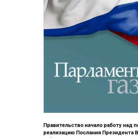
Правительство начало работу над 
реализацию Послания Президента В