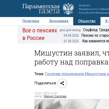
Издание
Федерального Собран
Российской Федераци
Политика
Экономика
Общество
В
Все о пенсиях
Фото
Авторы
Персоны
Мнения
Регионы
Соцфонд: Средн
два дня назад
Пенсию по старо
04.08.2026
в России
Как изменятся п
01.08.2026
Мишустин заявил, ч
работу над поправк
Тема:
Госдума поддержала Мишустина н
Поделиться
16.01.2020 14:57
Автор:
Мария Соколова