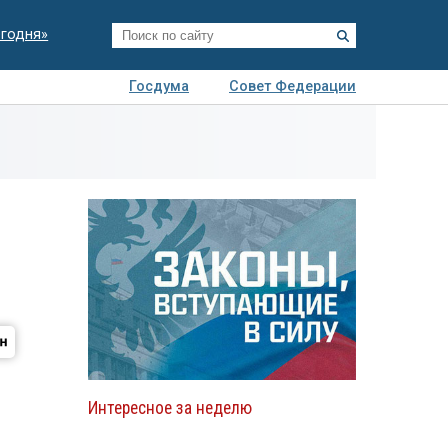
егодня»
Госдума
Совет Федерации
я
Авто
Недвижимость
Технологии
иза
Интересное за неделю