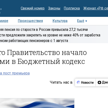
Свежий номер
Законы
Подписка
Журнал «РФ с
ия
и
 мире
Происшествия
Культура
Ещё
Медиацентр
Интервью
Колумнисты
Делова
яя пенсия по старости в России превысила 27,2 тысячи
эксперт
сти предложили закрепить на уровне не ниже 40% от заработка
енсии работающих пенсионеров с 1 августа
то Правительство начало
ами в Бюджетный кодекс
а пост премьера
Читать нас в