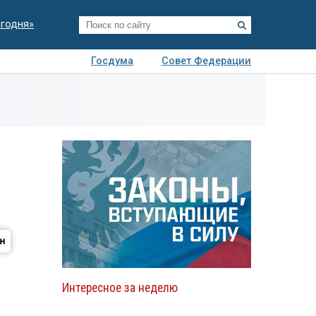
егодня»
Госдума
Совет Федерации
я
Авто
Недвижимость
Технологии
иза
Интересное за неделю