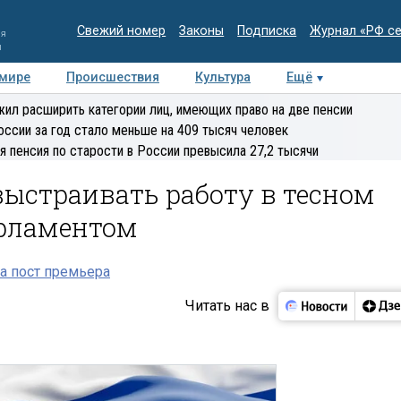
Свежий номер
Законы
Подписка
Журнал «РФ с
ия
и
 мире
Происшествия
Культура
Ещё
Медиацентр
Интервью
Колумнисты
Делова
ил расширить категории лиц, имеющих право на две пенсии
эксперт
оссии за год стало меньше на 409 тысяч человек
я пенсия по старости в России превысила 27,2 тысячи
ыстраивать работу в тесном
арламентом
а пост премьера
Читать нас в