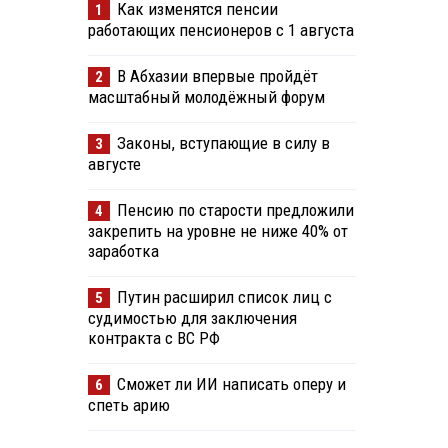
Как изменятся пенсии
1
работающих пенсионеров с 1 августа
В Абхазии впервые пройдёт
2
масштабный молодёжный форум
Законы, вступающие в силу в
3
августе
Пенсию по старости предложили
4
закрепить на уровне не ниже 40% от
заработка
Путин расширил список лиц с
5
судимостью для заключения
контракта с ВС РФ
Сможет ли ИИ написать оперу и
6
спеть арию