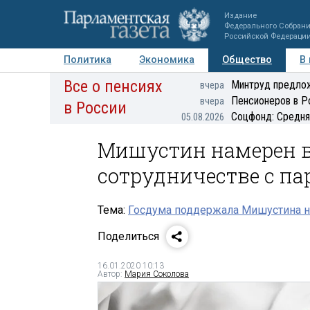
Издание
Федерального Собран
Российской Федераци
Политика
Экономика
Общество
В
Все о пенсиях
Фото
Авторы
Персоны
Мнения
Регионы
Минтруд предлож
вчера
Пенсионеров в Р
вчера
в России
Соцфонд: Средня
05.08.2026
Мишустин намерен в
сотрудничестве с п
Тема:
Госдума поддержала Мишустина н
Поделиться
16.01.2020 10:13
Автор:
Мария Соколова