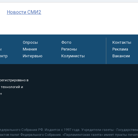
Новости СМИ2
Опросы
Фото
Контакты
ы
Мнения
Регионы
Реклама
ентр
Интервью
Колумнисты
Вакансии
регистрировано в
 технологий и
8+
.
дерального Собрания РФ. Издается с 1997 года. Учредители газеты - Государств
ктов палат Федерального Собрания. «Парламентская газета» имеет пункты печати