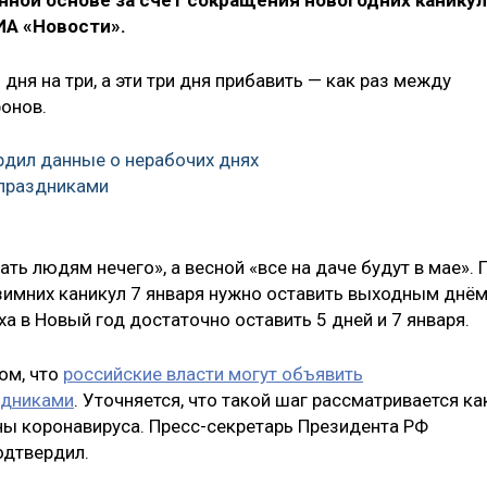
нной основе за счёт сокращения новогодних каникул
ИА «Новости».
дня на три, а эти три дня прибавить — как раз между
онов.
рдил данные о нерабочих днях
праздниками
ть людям нечего», а весной «все на даче будут в мае». 
 зимних каникул 7 января нужно оставить выходным днём
ха в Новый год достаточно оставить 5 дней и 7 января.
ом, что
российские власти могут объявить
здниками
. Уточняется, что такой шаг рассматривается ка
ы коронавируса. Пресс-секретарь Президента РФ
одтвердил.