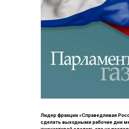
Лидер фракции «Справедливая Росс
сделать выходными рабочие дни ме