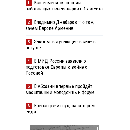
Как изменятся пенсии
1
работающих пенсионеров с 1 августа
Владимир Джабаров — о том,
2
зачем Европе Армения
Законы, вступающие в силу в
3
августе
В МИД России заявили о
4
подготовке Европы к войне с
Россией
В Абхазии впервые пройдёт
5
масштабный молодёжный форум
Ереван рубит сук, на котором
6
сидит