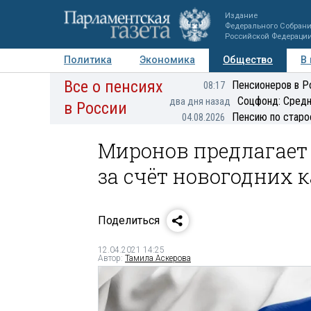
Издание
Федерального Собран
Российской Федераци
Политика
Экономика
Общество
В
Все о пенсиях
Фото
Авторы
Персоны
Мнения
Регионы
Пенсионеров в Р
08:17
Соцфонд: Средн
два дня назад
в России
Пенсию по старо
04.08.2026
Миронов предлагает
за счёт новогодних 
Поделиться
12.04.2021 14:25
Автор:
Тамила Аскерова