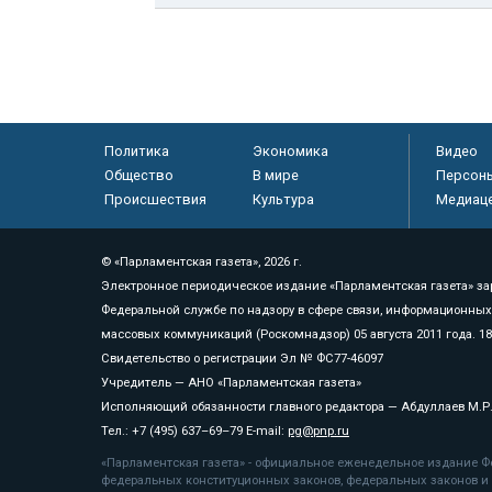
Политика
Экономика
Видео
Общество
В мире
Персон
Происшествия
Культура
Медиац
© «Парламентская газета», 2026 г.
Электронное периодическое издание «Парламентская газета» за
Федеральной службе по надзору в сфере связи, информационных
массовых коммуникаций (Роскомнадзор) 05 августа 2011 года. 1
Свидетельство о регистрации Эл № ФС77-46097
Учредитель — АНО «Парламентская газета»
Исполняющий обязанности главного редактора — Абдуллаев М.Р
Тел.: +7 (495) 637–69–79 E-mail:
pg@pnp.ru
«Парламентская газета» - официальное еженедельное издание Фе
федеральных конституционных законов, федеральных законов и а