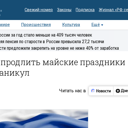
Свежий номер
Законы
Подписка
Журнал «РФ с
ия
и
 мире
Происшествия
Культура
Ещё
Медиацентр
Интервью
Колумнисты
Делова
оссии за год стало меньше на 409 тысяч человек
эксперт
яя пенсия по старости в России превысила 27,2 тысячи
сти предложили закрепить на уровне не ниже 40% от заработка
 продлить майские праздники
каникул
Читать нас в