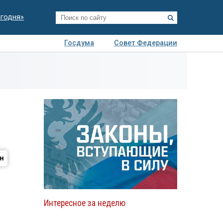
егодня»
Госдума
Совет Федерации
я
Авто
Недвижимость
Технологии
иза
Интересное за неделю