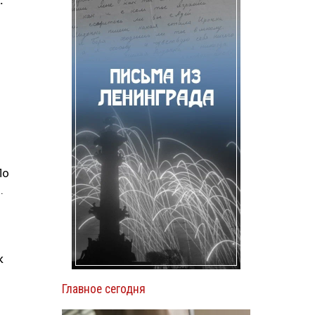
.
По
.
к
Главное сегодня