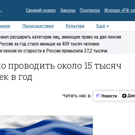
Свежий номер
Законы
Подписка
Журнал «РФ с
ия
и
 мире
Происшествия
Культура
Ещё
Медиацентр
Интервью
Колумнисты
Делова
жил расширить категории лиц, имеющих право на две пенсии
эксперт
России за год стало меньше на 409 тысяч человек
я пенсия по старости в России превысила 27,2 тысячи
о проводить около 15 тысяч
к в год
Читать нас в