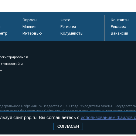
Опросы
Фото
Контакты
ы
Мнения
Регионы
Реклама
ентр
Интервью
Колумнисты
Вакансии
регистрировано в
 технологий и
8+
.
дерального Собрания РФ. Издается с 1997 года. Учредители газеты - Государств
ктов палат Федерального Собрания. «Парламентская газета» имеет пункты печати
льзуя сайт pnp.ru, Вы соглашаетесь с
использованием файлов c
оверная информация о принимаемых в стране законах и деятельности депутатов и
СОГЛАСЕН
ехнологии