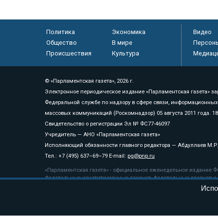
Политика
Экономика
Видео
Общество
В мире
Персон
Происшествия
Культура
Медиац
© «Парламентская газета», 2026 г.
Электронное периодическое издание «Парламентская газета» за
Федеральной службе по надзору в сфере связи, информационных
массовых коммуникаций (Роскомнадзор) 05 августа 2011 года. 1
Свидетельство о регистрации Эл № ФС77-46097
Учредитель — АНО «Парламентская газета»
Исполняющий обязанности главного редактора — Абдуллаев М.Р
Тел.: +7 (495) 637–69–79 E-mail:
pg@pnp.ru
«Парламентская газета» - официальное еженедельное издание Фе
федеральных конституционных законов, федеральных законов и а
Испо
Сайт «Парламентской газеты» - это оперативные новости и дост
«Парламентской газеты» активная ссылка на pnp.ru обязательна.
На информационном ресурсе применяются
рекомендательные т