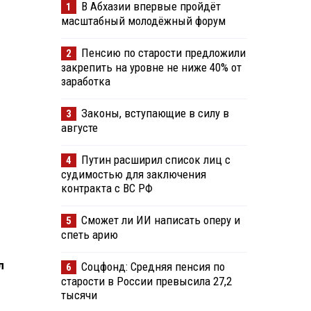
В Абхазии впервые пройдёт
1
масштабный молодёжный форум
Пенсию по старости предложили
2
закрепить на уровне не ниже 40% от
заработка
Законы, вступающие в силу в
3
августе
Путин расширил список лиц с
4
судимостью для заключения
контракта с ВС РФ
Сможет ли ИИ написать оперу и
5
спеть арию
л
Соцфонд: Средняя пенсия по
6
старости в России превысила 27,2
тысячи