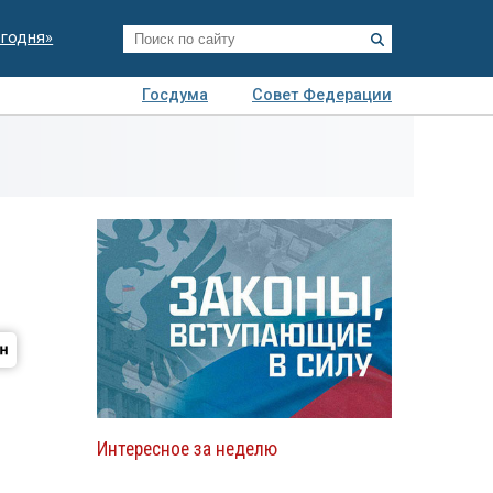
егодня»
Госдума
Совет Федерации
я
Авто
Недвижимость
Технологии
иза
Интересное за неделю