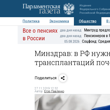
Издание
Федерального Собран
Российской Федераци
Политика
Экономика
Общество
В
Все о пенсиях
Фото
Авторы
Персоны
Мнения
Регионы
Минтруд предло
два дня назад
Пенсионеров в 
два дня назад
в России
Соцфонд: Средня
05.08.2026
Минздрав: в РФ нужн
трансплантаций поче
Поделиться
27.11.2019 12:52
Автор:
Егор Павленко