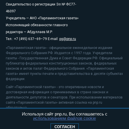
Свидетельство о регистрации Эл № ФС77-
46097
Учредитель — АНО «Парламентская газета»
Исполняющий обязанности главного
редактора — Абдуллаев М.Р.
Тел.: +7 (495) 637–69–79 E-mail:
pg@pnp.ru
«Парламентская газета» - официальное еженедельное издание
Федерального Собрания РФ. Издается с 1997 года. Учредители
газеты - Государственная Дума и Совет Федерации РФ. Официальный
публикатор федеральных конституционных законов, федеральных
законов и актов палат Федерального Собрания. «Парламентская
газета» имеет пункты печати и представительства в десяти субъектах
федерации.
Сайт «Парламентской газеты» - это оперативные новости и
достоверная информация о принимаемых в стране законах и
деятельности депутатов и сенаторов. При использовании материалов
сайта «Парламентской газеты» активная ссылка на pnp.ru
обязательна.
Используя сайт pnp.ru, Вы соглашаетесь с
На информационном ресурсе применяются
рекомендательные
использованием файлов cookie
технологии
Положение о защите персональных данных
СОГЛАСЕН