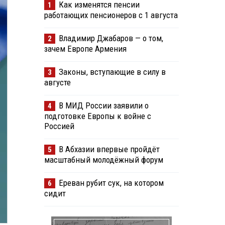
Как изменятся пенсии
1
работающих пенсионеров с 1 августа
Владимир Джабаров — о том,
2
зачем Европе Армения
Законы, вступающие в силу в
3
августе
В МИД России заявили о
4
подготовке Европы к войне с
Россией
В Абхазии впервые пройдёт
5
масштабный молодёжный форум
Ереван рубит сук, на котором
6
сидит