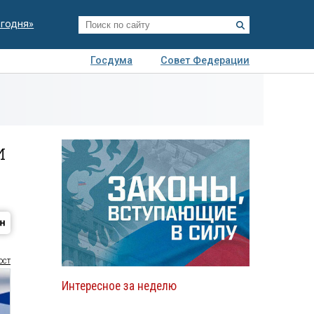
егодня»
Госдума
Совет Федерации
я
Авто
Недвижимость
Технологии
иза
и
ст
Интересное за неделю