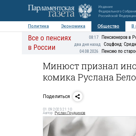
Издание
Федерального Собран
Российской Федераци
Политика
Экономика
Общество
В
Все о пенсиях
Фото
Авторы
Персоны
Мнения
Регионы
Пенсионеров в Р
08:17
Соцфонд: Средн
два дня назад
в России
Пенсию по старо
04.08.2026
Минюст признал ино
комика Руслана Бело
Поделиться
01.09.2023 21:10
Автор:
Руслан Грудцинов