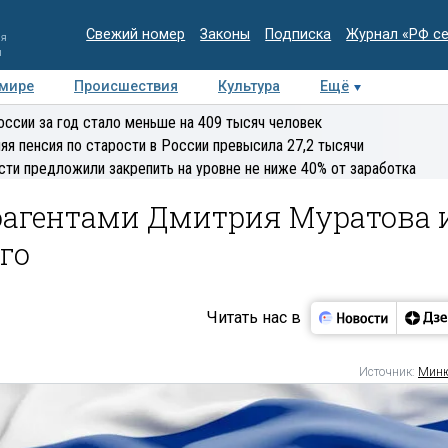
Свежий номер
Законы
Подписка
Журнал «РФ с
ия
и
 мире
Происшествия
Культура
Ещё
Медиацентр
Интервью
Колумнисты
Делова
оссии за год стало меньше на 409 тысяч человек
эксперт
яя пенсия по старости в России превысила 27,2 тысячи
сти предложили закрепить на уровне не ниже 40% от заработка
агентами Дмитрия Муратова 
го
Читать нас в
Источник:
Миню