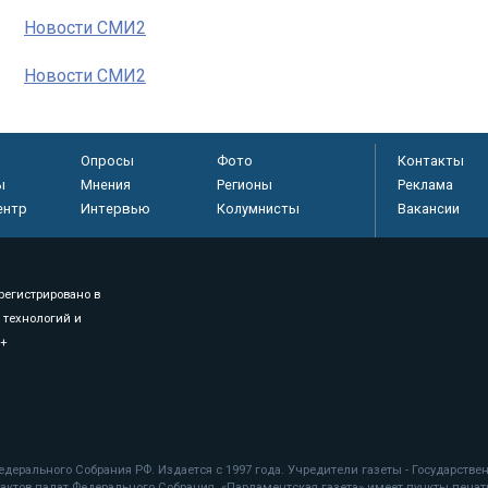
Новости СМИ2
Новости СМИ2
Опросы
Фото
Контакты
ы
Мнения
Регионы
Реклама
ентр
Интервью
Колумнисты
Вакансии
регистрировано в
 технологий и
8+
.
дерального Собрания РФ. Издается с 1997 года. Учредители газеты - Государств
ктов палат Федерального Собрания. «Парламентская газета» имеет пункты печати