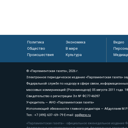
Политика
Экономика
Видео
Общество
В мире
Персон
Происшествия
Культура
Медиац
© «Парламентская газета», 2026 г.
Электронное периодическое издание «Парламентская газета» за
Федеральной службе по надзору в сфере связи, информационных
массовых коммуникаций (Роскомнадзор) 05 августа 2011 года. 1
Свидетельство о регистрации Эл № ФС77-46097
Учредитель — АНО «Парламентская газета»
Исполняющий обязанности главного редактора — Абдуллаев М.Р
Тел.: +7 (495) 637–69–79 E-mail:
pg@pnp.ru
«Парламентская газета» - официальное еженедельное издание Фе
федеральных конституционных законов, федеральных законов и а