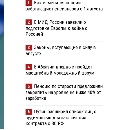
Как изменятся пенсии
1
работающих пенсионеров с 1 августа
В МИД России заявили о
2
подготовке Европы к войне с
Россией
Законы, вступающие в силу в
3
августе
В Абхазии впервые пройдёт
4
масштабный молодёжный форум
Пенсию по старости предложили
5
закрепить на уровне не ниже 40% от
заработка
Путин расширил список лиц с
6
судимостью для заключения
контракта с ВС РФ