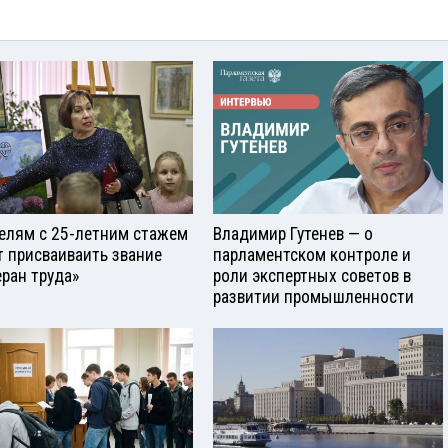
елям с 25-летним стажем
Владимир Гутенев — о
т присваиваить звание
парламентском контроле и
еран труда»
роли экспертных советов в
развитии промышленности