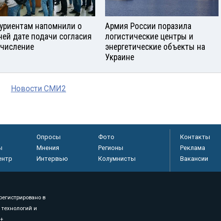
уриентам напомнили о
Армия России поразила
ней дате подачи согласия
логистические центры и
ачисление
энергетические объекты на
Украине
Новости СМИ2
Опросы
Фото
Контакты
ы
Мнения
Регионы
Реклама
ентр
Интервью
Колумнисты
Вакансии
регистрировано в
 технологий и
8+