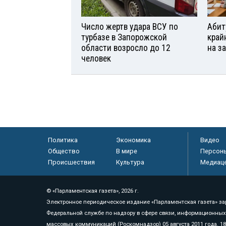
Число жертв удара ВСУ по
Абит
турбазе в Запорожской
край
области возросло до 12
на з
человек
Политика
Экономика
Видео
Общество
В мире
Персон
Происшествия
Культура
Медиац
© «Парламентская газета», 2026 г.
Электронное периодическое издание «Парламентская газета» за
Федеральной службе по надзору в сфере связи, информационных
массовых коммуникаций (Роскомнадзор) 05 августа 2011 года. 1