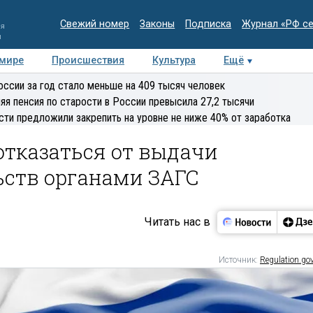
Свежий номер
Законы
Подписка
Журнал «РФ с
ия
и
 мире
Происшествия
Культура
Ещё
Медиацентр
Интервью
Колумнисты
Делова
оссии за год стало меньше на 409 тысяч человек
эксперт
яя пенсия по старости в России превысила 27,2 тысячи
сти предложили закрепить на уровне не ниже 40% от заработка
тказаться от выдачи
ств органами ЗАГС
Читать нас в
Источник:
Regulation.gov