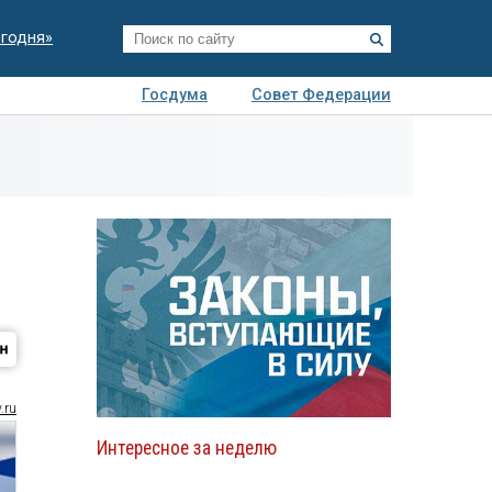
егодня»
Госдума
Совет Федерации
я
Авто
Недвижимость
Технологии
иза
.ru
Интересное за неделю