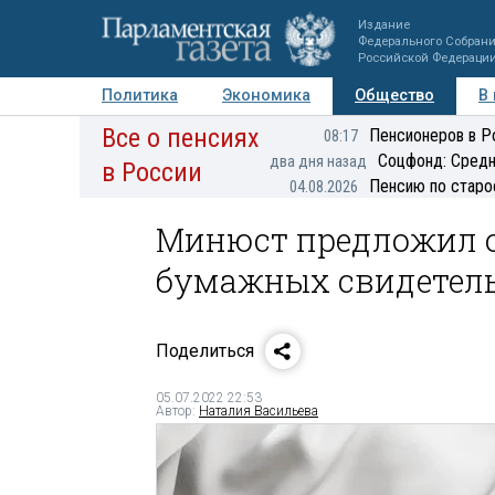
Издание
Федерального Собран
Российской Федераци
Политика
Экономика
Общество
В
Все о пенсиях
Фото
Авторы
Персоны
Мнения
Регионы
Пенсионеров в Р
08:17
Соцфонд: Средн
два дня назад
в России
Пенсию по старо
04.08.2026
Минюст предложил о
бумажных свидетель
Поделиться
05.07.2022 22:53
Автор:
Наталия Васильева