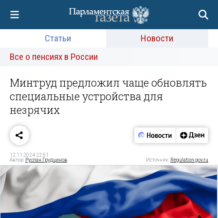
Статьи
Новости
Все о пенсиях в России
Минтруд предложил чаще обновлять
специальные устройства для
незрячих
12.11.2024 22:51
Автор:
Руслан Грудцинов
Источник:
Regulation.gov.ru