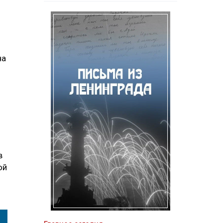
на
в
ой