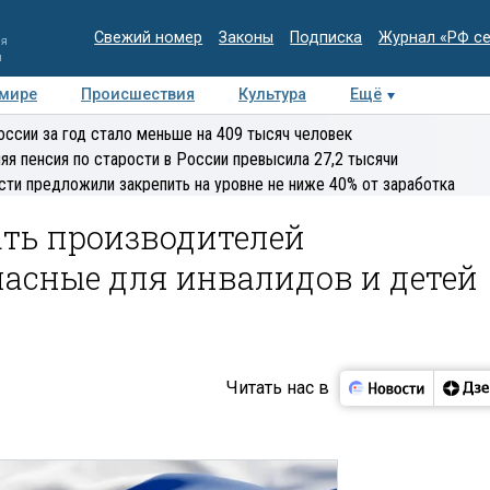
Свежий номер
Законы
Подписка
Журнал «РФ с
ия
и
 мире
Происшествия
Культура
Ещё
Медиацентр
Интервью
Колумнисты
Делова
оссии за год стало меньше на 409 тысяч человек
эксперт
яя пенсия по старости в России превысила 27,2 тысячи
сти предложили закрепить на уровне не ниже 40% от заработка
ать производителей
пасные для инвалидов и детей
Читать нас в