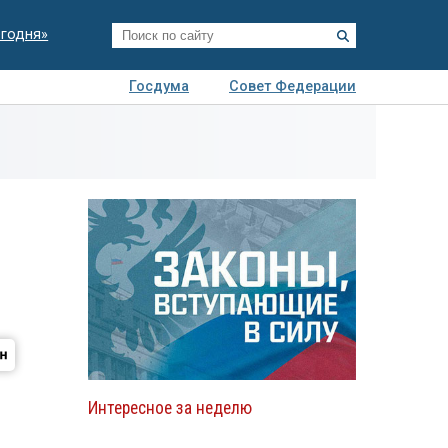
егодня»
Госдума
Совет Федерации
я
Авто
Недвижимость
Технологии
иза
Интересное за неделю