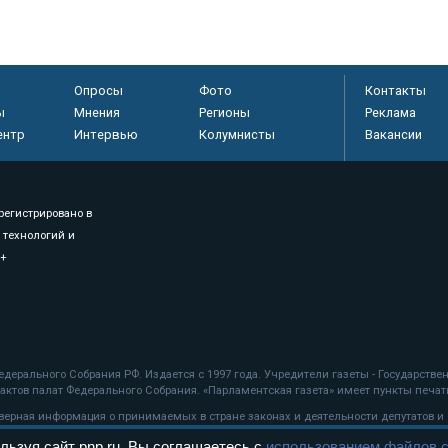
Опросы
Фото
Контакты
ы
Мнения
Регионы
Реклама
ентр
Интервью
Колумнисты
Вакансии
регистрировано в
 технологий и
8+
.
дерального Собрания РФ. Издается с 1997 года. Учредители газеты - Государств
ктов палат Федерального Собрания. «Парламентская газета» имеет пункты печати
оверная информация о принимаемых в стране законах и деятельности депутатов и
льзуя сайт pnp.ru, Вы соглашаетесь с
использованием файлов c