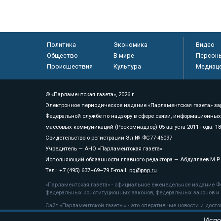
Политика
Экономика
Видео
Общество
В мире
Персон
Происшествия
Культура
Медиац
© «Парламентская газета», 2026 г.
Электронное периодическое издание «Парламентская газета» за
Федеральной службе по надзору в сфере связи, информационных
массовых коммуникаций (Роскомнадзор) 05 августа 2011 года. 1
Свидетельство о регистрации Эл № ФС77-46097
Учредитель — АНО «Парламентская газета»
Исполняющий обязанности главного редактора — Абдуллаев М.Р
Тел.: +7 (495) 637–69–79 E-mail:
pg@pnp.ru
«Парламентская газета» - официальное еженедельное издание Фе
федеральных конституционных законов, федеральных законов и а
Сайт «Парламентской газеты» - это оперативные новости и дост
«Парламентской газеты» активная ссылка на pnp.ru обязательна.
Испо