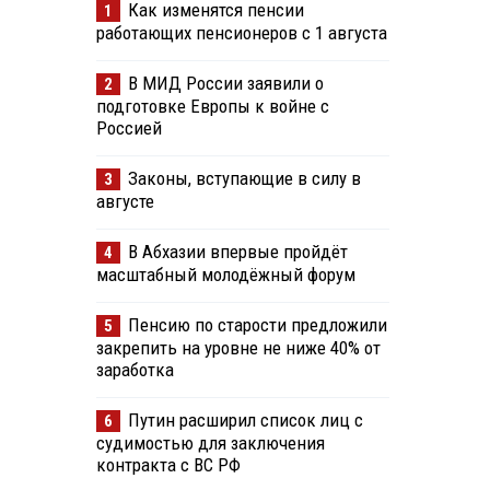
Как изменятся пенсии
1
работающих пенсионеров с 1 августа
В МИД России заявили о
2
подготовке Европы к войне с
Россией
Законы, вступающие в силу в
3
августе
В Абхазии впервые пройдёт
4
масштабный молодёжный форум
Пенсию по старости предложили
5
закрепить на уровне не ниже 40% от
заработка
Путин расширил список лиц с
6
судимостью для заключения
контракта с ВС РФ