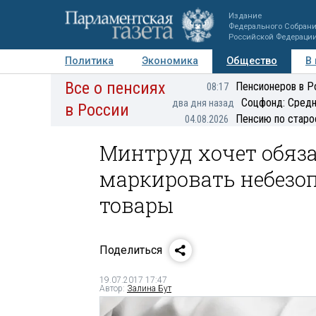
Издание
Федерального Собран
Российской Федераци
Политика
Экономика
Общество
В
Все о пенсиях
Фото
Авторы
Персоны
Мнения
Регионы
Пенсионеров в Р
08:17
Соцфонд: Средн
два дня назад
в России
Пенсию по старо
04.08.2026
Минтруд хочет обяз
маркировать небезо
товары
Поделиться
19.07.2017 17:47
Автор:
Залина Бут