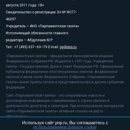
августа 2011 года. 18+
Свидетельство о регистрации Эл № ФС77-
46097
Учредитель — АНО «Парламентская газета»
Исполняющий обязанности главного
редактора — Абдуллаев М.Р.
Тел.: +7 (495) 637–69–79 E-mail:
pg@pnp.ru
«Парламентская газета» - официальное еженедельное издание
Федерального Собрания РФ. Издается с 1997 года. Учредители
газеты - Государственная Дума и Совет Федерации РФ. Официальный
публикатор федеральных конституционных законов, федеральных
законов и актов палат Федерального Собрания. «Парламентская
газета» имеет пункты печати и представительства в десяти субъектах
федерации.
Сайт «Парламентской газеты» - это оперативные новости и
достоверная информация о принимаемых в стране законах и
деятельности депутатов и сенаторов. При использовании материалов
сайта «Парламентской газеты» активная ссылка на pnp.ru
обязательна.
Используя сайт pnp.ru, Вы соглашаетесь с
На информационном ресурсе применяются
рекомендательные
использованием файлов cookie
технологии