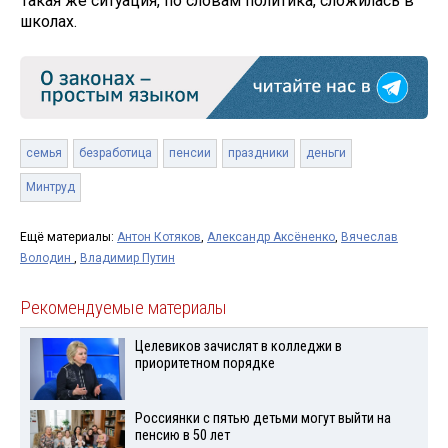
Такая же ситуация, по словам политика, сложилась в
школах.
семья
безработица
пенсии
праздники
деньги
Минтруд
Ещё материалы:
Антон Котяков
,
Александр Аксёненко
,
Вячеслав
Володин
,
Владимир Путин
Рекомендуемые материалы
Целевиков зачислят в колледжи в
приоритетном порядке
Россиянки с пятью детьми могут выйти на
пенсию в 50 лет